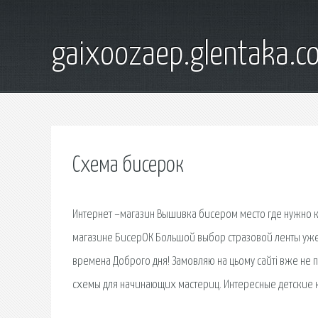
gaixoozaep.glentaka.c
Схема бисерок
Интернет –магазин Вышивка бисером место где нужно к
магазине БисерОК Большой выбор стразовой ленты уже
времена Доброго дня! Замовляю на цьому сайтi вже не 
схемы для начинающих мастериц. Интересные детские 