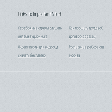
Links to Important Stuff
Серебряные стрелы слушать
Как прошить трудовой
онлайн аудиокнига
договор образец
Яндекс карты для андроид
Расписание рейсов ош
скачать бесплатно
москва