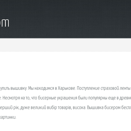
om
упить вышивку. Мы находимся в Харькове. Поступление стразовой ленты
. Несмотря на то, что бисерные украшения были популярны еще в древ
перший рiк, дуже великий вибiр товарiв, висока. Вышивка бисером бесп
картинки.