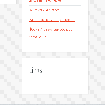
Лучше нет текст песни
Книга чтение 4 класс
Навигатор скачать карты россии
Форма 7 травматизм образец
заполнения
Links