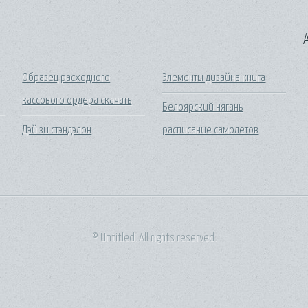
A
Образец расходного
Элементы дизайна книга
кассового ордера скачать
Белоярский нягань
Дэй зи стэндэлон
расписание самолетов
© Untitled. All rights reserved.