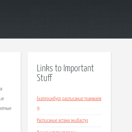
Links to Important
Stuff
 в
ние
Екатеринбург расписание трамваев
латные
9
Расписание астана экибастуз