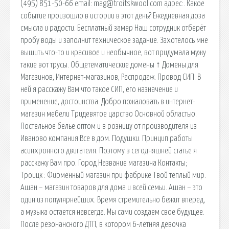
(495) 851-50-66 email: mag@troitskwool.com адрес:. Какое
событие произошло в истории в этот день? Ежедневная доза
смысла и радости. Бесплатный замер Наш сотрудник отберёт
пробу воды и заполнит техническое задание. Захотелось мне
вышить что-то и красивое и необычное, вот придумала мужу
такие вот трусы. Общетематические домены ↑ Домены для
Магазинов, Интернет-магазинов, Распродаж. Провод СИП. В
ней я расскажу Вам что такое СИП, его назначение и
применение, достоинства. Добро пожаловать в интернет-
магазин мебели Тридевятое царство Основной областью.
Постельное белье оптом и в розницу от производителя из
Иваново компания Все в дом. Подушки. Принцип работы
асинхронного двигателя. Поэтому в сегодняшней статье я
расскажу Вам про. Город Название магазина Контакты;
Троицк : Фирменный магазин при фабрике Твой теплый мир.
Ашан – магазин товаров для дома и всей семьи. Ашан – это
один из популярнейших. Время стремительно бежит вперед,
а музыка остается навсегда. Мы сами создаем свое будущее.
После резонансного ДТП, в котором 6-летняя девочка