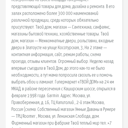
представляющий товары для дома, дизайна и ремонта. В его
залах расположено более 300 000 наименований
различной продукции, среди которых обязательно
присутствуют. Твой дом, магазин — Сантехника, санфаянс,
магазины бытовой техники, хозяйственные товары. Твой
дом, магазин — Межкомнатные двери, рольставни, входные
двери в Златоусте на улице Косотурская, 3, На 2 этаже —
контактная информация, сайт, режим работы, схема
проезда, отзывы клиентов. Огромный выбор. Неделю назад
впервые съездила в Твой Дом, до этого как-то не было
необходимости, а тут мама попросила свозить ее и помочь
выбрать обои и ламинат. Гипермаркет «ТВОЙ ДОМ» на 24 км
МКАД, в районе пересечения с Каширским шоссе, открылся в
феврале 1998 года. Garmin. Адрес: Москва, ул.
Правобережная, д. 1Б, ТЦ Капитолий , 2-й этаж Москва,
Россия (схема. Собственный магазин Умные Диваны в Румере
— ТРЦ Roomer , Москва, ул. Ленинская Слобода, дом.
Фирменный магазин при фабрике Твой теплый мир тел.:+7