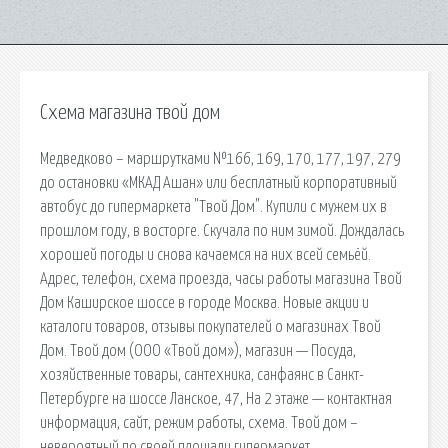
Схема магазина твой дом
Медведково – маршрутками №166, 169, 170, 177, 197, 279
до остановки «МКАД Ашан» или бесплатный корпоративный
автобус до гипермаркета "Твой Дом". Купили с мужем их в
прошлом году, в восторге. Скучала по ним зимой. Дождалась
хорошей погоды и снова качаемся на них всей семьёй.
Адрес, телефон, схема проезда, часы работы магазина Твой
Дом Каширское шоссе в городе Москва. Новые акции и
каталоги товаров, отзывы покупателей о магазинах Твой
Дом. Твой дом (ООО «Твой дом»), магазин — Посуда,
хозяйственные товары, сантехника, санфаянс в Санкт-
Петербурге на шоссе Ланское, 47, На 2 этаже — контактная
информация, сайт, режим работы, схема. Твой дом –
невероятный по своей площади гипермаркет