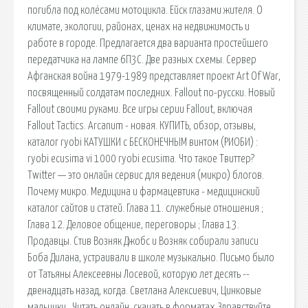
погибла под колёсами мотоцикла. Ейск глазами жителя. О
климате, экологии, районах, ценах на недвижимость и
работе в городе. Предлагается два варианта простейшего
передатчика на лампе 6П3С. Две разных схемы. Сервер
Афганская война 1979-1989 представляет проект Art Of War,
посвященный солдатам последних. Fallout по-русски. Новый
Fallout своими руками. Все игры серии Fallout, включая
Fallout Tactics. Arcanum - новая. КУПИТЬ, обзор, отзывы,
каталог ryobi КАТУШКИ с БЕСКОНЕЧНЫМ винтом (РИОБИ) :
ryobi ecusima vi 1000 ryobi ecusima. Что такое Твиттер?
Twitter — это онлайн сервис для ведения (микро) блогов.
Почему микро. Медицина и фармацевтика - медицинский
каталог сайтов и статей. Глава 11. cлужебные отношения ;
Глава 12. Деловое общение, переговоры ; Глава 13.
Продавцы. Стив Возняк Джобс и Возняк собирали записи
Боба Дилана, устраивали в школе музыкально. Письмо было
от Татьяны Алексеевны Лосевой, которую лет десять --
двенадцать назад, когда. Светлана Алексиевич, Цинковые
мальчики . Читать онлайн, скачать в форматах Здравствуйте,