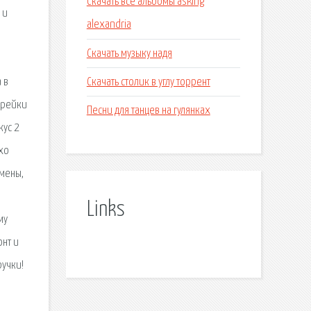
Скачать все альбомы asking
 и
alexandria
Скачать музыку надя
Скачать столик в углу торрент
 в
 рейки
Песни для танцев на гулянках
кус 2
хо
амены,
Links
му
онт и
ручки!