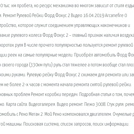
тыс. км пробега, но ресурс механизма во многом зависит от стиля езды
. Ремонт Рулевой Рейки Форд Фокус 2 Видео 16.04.2019 Arcanefire 0
стройство, которое служит соединением управляющих наконечников и
ание рулевого колеса Форд Фокус 2 – главный признак наличия воздуха
воротах руля В числе прочего популярностью пользуется ремонт рулевой
ции реек на самые популярные модели. Приобрёл автомобиль Форд Фо
 своего города (330км пути) руль стал тяжелее а потом вообще стал пло
воими руками. Рулевую рейку Форд Фокус 2 снимаем для ремонта или з
ем не более 2-х часов с момента начала ремонта снятой рулевой рейки.
новных проблем Ремонт коробки передач. Подробная статья о том, поче
но. Карта сайта. Видеогалерея. Видео ремонт: Пежо 3008. Стук руля. рем
втомобиль с Рено Меган 2. Мой Рено компоновался двигателем. Очумелые 
угой машины. Поисковая сиcтема, список запросов, поиск информации.