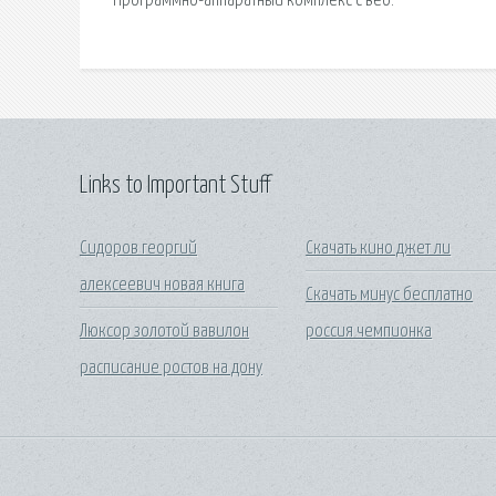
Программно-аппаратный комплекс с веб.
Links to Important Stuff
Сидоров георгий
Скачать кино джет ли
алексеевич новая книга
Скачать минус бесплатно
Люксор золотой вавилон
россия чемпионка
расписание ростов на дону