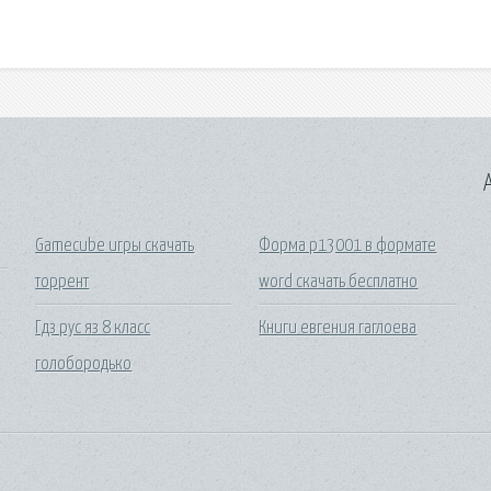
A
Gamecube игры скачать
Форма р13001 в формате
торрент
word скачать бесплатно
Гдз рус яз 8 класс
Книги евгения гаглоева
голобородько