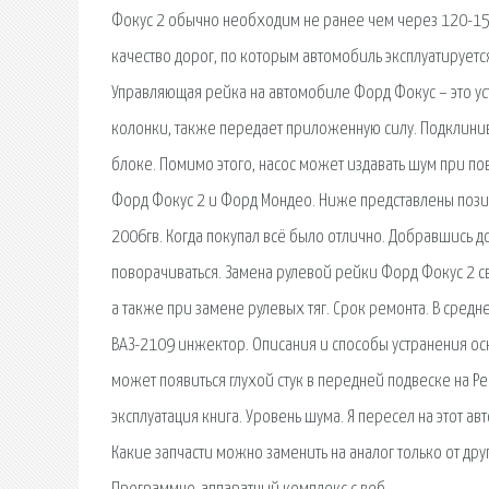
Фокус 2 обычно необходим не ранее чем через 120-150 
качество дорог, по которым автомобиль эксплуатируется
Управляющая рейка на автомобиле Форд Фокус – это у
колонки, также передает приложенную силу. Подклинив
блоке. Помимо этого, насос может издавать шум при по
Форд Фокус 2 и Форд Мондео. Ниже представлены пози
2006гв. Когда покупал всё было отлично. Добравшись до
поворачиваться. Замена рулевой рейки Форд Фокус 2 с
а также при замене рулевых тяг. Срок ремонта. В средн
ВАЗ-2109 инжектор. Описания и способы устранения ос
может появиться глухой стук в передней подвеске на Ре
эксплуатация книга. Уровень шума. Я пересел на этот а
Какие запчасти можно заменить на аналог только от др