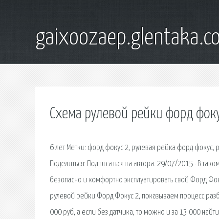
gaixoozaep.glentaka.c
Схема рулевой рейки форд фоку
6 лет Метки: форд фокус 2, рулевая рейка форд фокус, 
Поделиться: Подписаться на автора. 29/07/2015 · В так
безопасно и комфортно эксплуатировать свой Форд Фок
рулевой рейки Форд Фокус 2, показываем процесс разб
000 руб, а если без датчика, то можно и за 13 000 найт