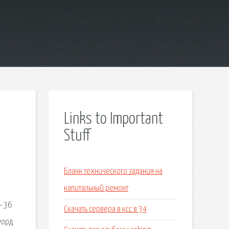
Links to Important
Stuff
Бланк технического задания на
капитальный ремонт
— 36
Скачать сервера в ксс в 34
Форд