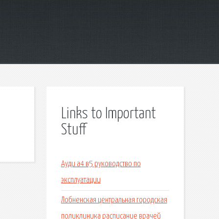
Links to Important
Stuff
Ауди а4 в5 руководство по
эксплуатации
Лобненская центральная городская
поликлиника расписание врачей