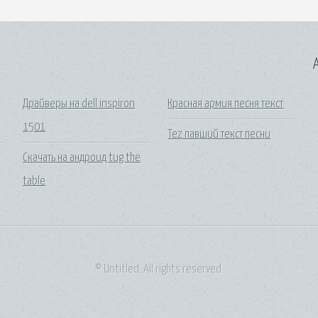
A
Драйверы на dell inspiron
Красная армия песня текст
1501
Tez павший текст песни
Скачать на андроид tug the
table
© Untitled. All rights reserved.