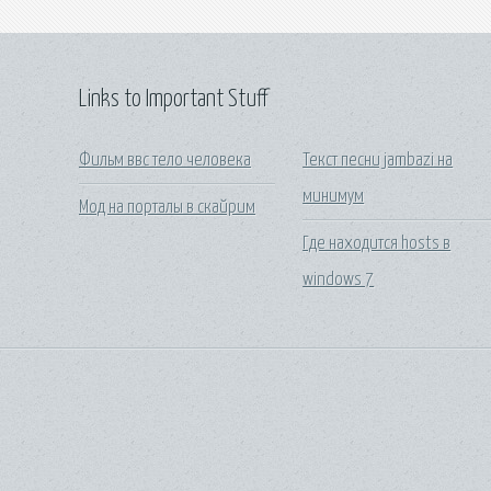
Links to Important Stuff
Фильм ввс тело человека
Текст песни jambazi на
минимум
Мод на порталы в скайрим
Где находится hosts в
windows 7