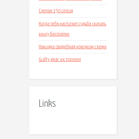
Слепая 150 серия
Когда тебя настигнет судьба скачать
книгу бесплатно
Накидка свадебная крючком схема
Guilty gear xx торрент
Links