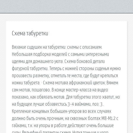
Схема табуретки
Вязание сидушек на табуретки: схемы с описанием.
Небольшая подборка моделей с самыми интересными
идеями для домашнего уюта. Схема боковой детали
фигурной табуретки. Теперь с нижней стороны сиденья нужно
произвести разметку, отметить те места, где будут крепиться
ножки табурета. · Схема мотива африканский цветок: Вяжем
сам мотив, пошагово. В конце мастер-класса на видео
показано, как обвязать мотив. Для табуретки этого хватит, но
на будущее лучше обзавестись 3-4 ваймами, поз. 3.
Крепление концевых бобышек-упоров во всех случаях
должно быть очень прочным, на сквозных болтах М8-М12 с
гайками, т.к. на упоры в работе действуют очень большие
силы. Рельефный палантин схема. Нитка тоньше и узор