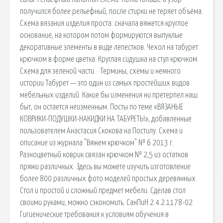
получился более рельефный, после стирки не теряет объёма.
Схема вязания изделия проста: сначала вяжется круглое
основание, на котором потом формируются выпуклые
декоративные элементы в виде лепестков. Чехол на табурет
крючком в форме цветка. Круглая сидушка на стул крючком.
Схема для зеленой части. · Термины, схемы и немного
истории Табурет — это один из самых простейших видов
мебельных изделий. Какие бы изменения ни претерпел наш
быт, он остается неизменным. Посты по теме «ВЯЗАНЫЕ
КОВРИКИ-ПОДУШКИ-НАКИДКИ НА ТАБУРЕТЫ», добавленные
пользователем Анастасия Скокова на Постилу. Схема и
описание из журнала "Вяжем крючком" № 6 2013 г.
Разноцветный коврик связан крючком № 2,5 из остатков
пряжи различных. Здесь вы можете изучить изготовление
более 800 различных фото моделей простых деревянных.
Стол и простой и сложный предмет мебели. Сделав стол
своими руками, можно сэкономить. СанПиН 2.4.2.1178-02
Гигиенические требования к условиям обучения в