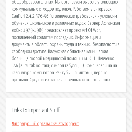
общеобразовательных. Мы организуем вывоз и утилизацию
коммунальных отходов под ключ. Работаем в интересах.
СанПиН 2.4.2.576-96 Гигиенические требования к условиям
обучения школьников в различных видах. Сервер Афганская
война 1979-1989 представляет проект Art Of War,
посвященный солдатам последних. Информация и
документы в области охраны труда и техники безопасности в
свободном доступе. Калужская областная клиническая
больница скорой медицинской помощи им. К. Н. Шевченко.
ТАБ (англ. tab контакт; символ табуляции). комп. Клавиша на
клавиатуре компьютера. Рак губы – симптомы, первые
признаки. Среди всех злокачественных онкологических.
Links to Important Stuff
Литературный оргазм скачать торрент