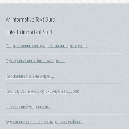
An Informative Text Blurb
Links to Important Stuff
Метро нижний новгород схема на карте города
Мультфильм лего бионикл торрент
Как скачать гта 5 на андроид
Как подписать книгу кулинарную в подарок
Текст песни бумеранг слот
Аудиокнига практический курс трансерфинга