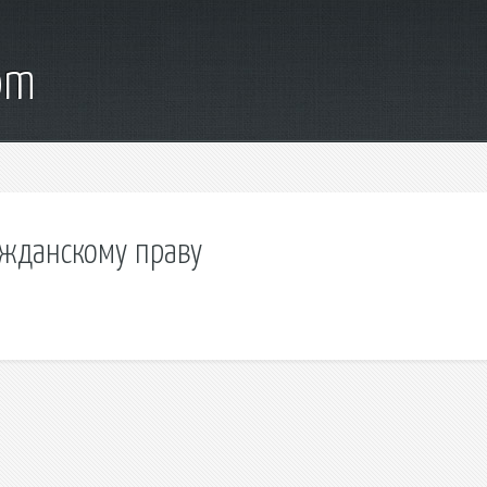
om
ажданскому праву