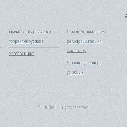
A
Скачать террария через
Скачать бесплатно без
торрент на русском
регистрации pou на
компьютер
Serebro минус
Что такое драйвера
устройств
© Untitled. All rights reserved.