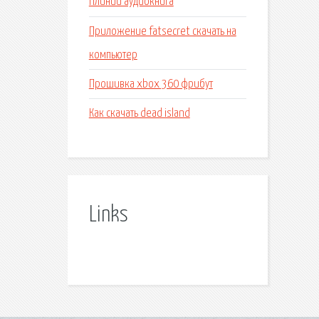
Плиний аудиокнига
Приложение fatsecret скачать на
компьютер
Прошивка xbox 360 фрибут
Как скачать dead island
Links