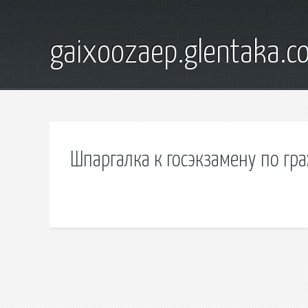
gaixoozaep.glentaka.c
Шпаргалка к госэкзамену по гр