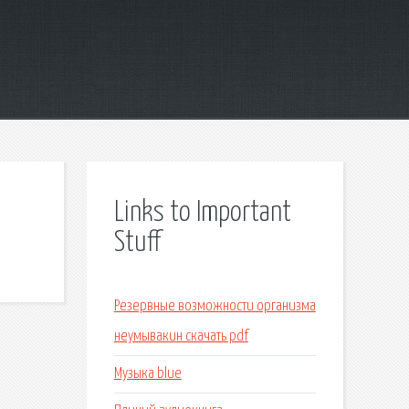
Links to Important
Stuff
Резервные возможности организма
неумывакин скачать pdf
Музыка blue