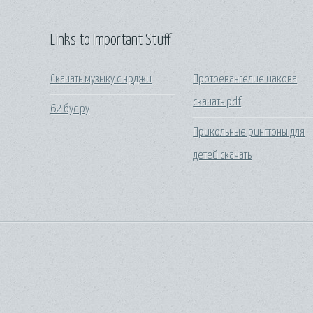
Links to Important Stuff
Скачать музыку с нрджи
Протоевангелие иакова
скачать pdf
62 бус ру
Прикольные рингтоны для
детей скачать