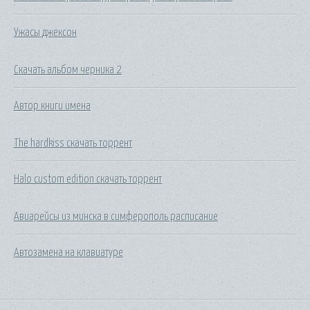
Ужасы джексон
Скачать альбом черника 2
Автор книги имена
The hardkiss скачать торрент
Halo custom edition скачать торрент
Авиарейсы из минска в симферополь расписание
Автозамена на клавиатуре