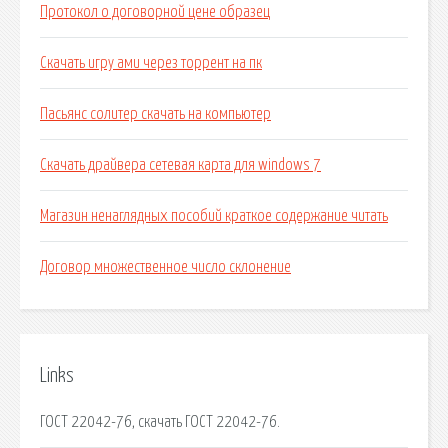
Протокол о договорной цене образец
Скачать игру ами через торрент на пк
Пасьянс солитер скачать на компьютер
Скачать драйвера сетевая карта для windows 7
Магазин ненаглядных пособий краткое содержание читать
Договор множественное число склонение
Links
ГОСТ 22042-76, скачать ГОСТ 22042-76.