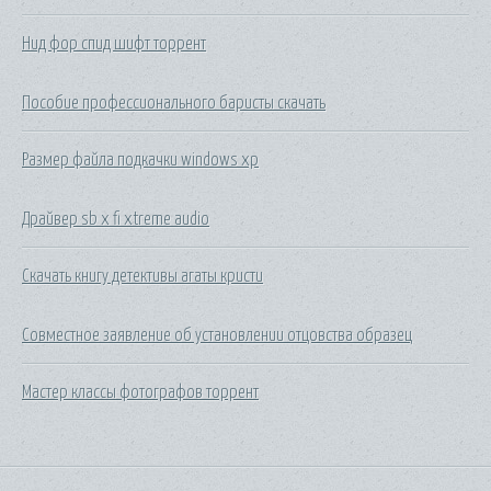
Нид фор спид шифт торрент
Пособие профессионального баристы скачать
Размер файла подкачки windows xp
Драйвер sb x fi xtreme audio
Скачать книгу детективы агаты кристи
Совместное заявление об установлении отцовства образец
Мастер классы фотографов торрент