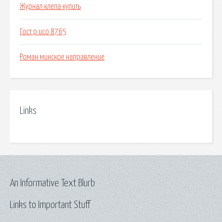
Журнал клепа купить
Гост р исо 8765
Роман минское направление
Links
An Informative Text Blurb
Links to Important Stuff