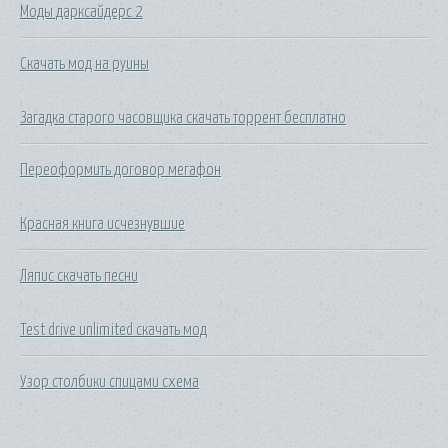
Моды дарксайдерс 2
Скачать мод на руины
Загадка старого часовщика скачать торрент бесплатно
Переоформить договор мегафон
Красная книга исчезнувшие
Ляпис скачать песни
Test drive unlimited скачать мод
Узор столбики спицами схема