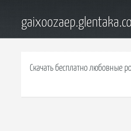
gaixoozaep.glentaka.c
Скачать бесплатно любовные р