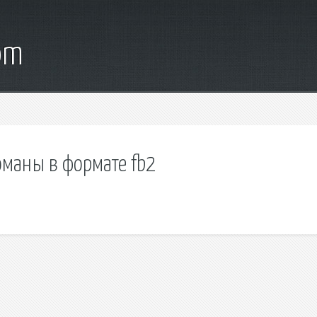
om
оманы в формате fb2