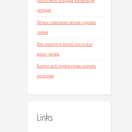
Расписание поездов харьков на
сегодня
Печка с камином своими руками
схема
Иар эльтеррус витой посох все
книги читать
Виктор цой группа крови скачать
оригинал
Links