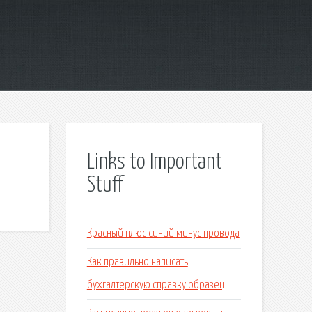
Links to Important
Stuff
Красный плюс синий минус провода
Как правильно написать
бухгалтерскую справку образец