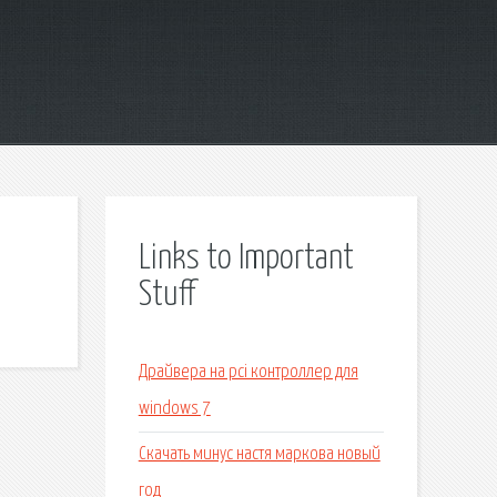
Links to Important
Stuff
Драйвера на pci контроллер для
windows 7
Скачать минус настя маркова новый
год