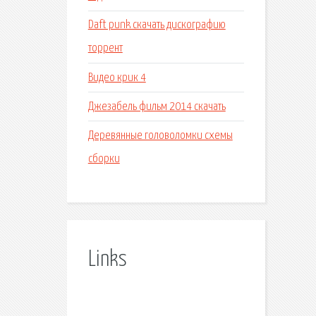
Daft punk скачать дискографию
торрент
Видео крик 4
Джезабель фильм 2014 скачать
Деревянные головоломки схемы
сборки
Links