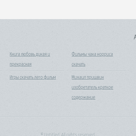
A
Книга любовь дикая и
Фильмы чака норриса
прекрасная
скачать
Игры скачать лего фильм
Михаил пришвин
изобретатель краткое
содержание
© Untitled. All rights reserved.