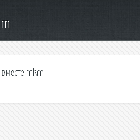
om
 вместе rnkrn