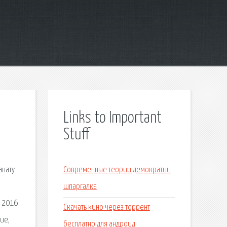
Links to Important
Stuff
анату
Современные теории демократии
шпаргалка
я 2016
Скачать кино через торрент
ие,
бесплатно для андроид