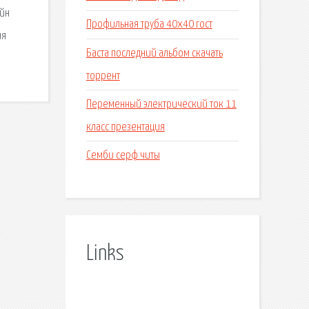
айн
Профильная труба 40х40 гост
ия
Баста последний альбом скачать
торрент
Переменный электрический ток 11
класс презентация
Семби серф читы
Links