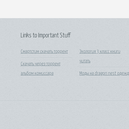
Links to Important Stuff
Смартстим скачать торрент
Экология 3 класс книги
читать
Скачать через торрент
альбом комиссара
Моды на dragon nest одеж