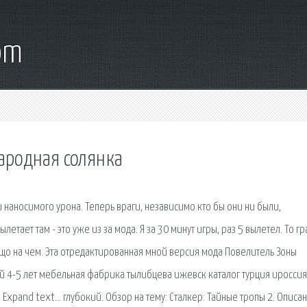
om
народная солянка
наносимого урона. Теперь враги, независимо кто бы они ни были,
летает там - это уже из за мода. Я за 30 минут игры, раз 5 вылетел. То гр
 ещо на чем. Эта отредактированная мной версия мода Повелитель Зоны
тей 4-5 лет мебельная фабрика тылибцева ижевск каталог турция иросси
 Expand text… глубокий. Обзор на тему: Сталкер: Тайные тропы 2. Описан