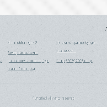
A
Читы лобби в дота 2
Музыка которая возбуждает
мозг торрент
Электричка ласточка
да
расписание санкт петербург
Гост р 52029 2003 статус
великий новгород
© Untitled. All rights reserved.