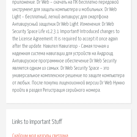
приложение. Dr Web – скачать на ПК бесплатно передовой
инструмент для защиты компьютера и мобильных. Dr.Web
Light – бесплатный, легкий антивирус для смартфона
Антивирусный защитник Dr.Web Light. Изменения: Dr.Web
Security Space Life v12.3.1 Important! Introduced changes to
the License Agreement. It is required to accept it once again
after the update. Навител Навигатор - Самая точная и
надежная система навигации для устройств на Андроид.
Антивирусное программное обеспечение Dr.Web Security
является одним из самых. Dr.Web Security Space – это
универсальное комплексное решение по защите компьютера
от любых. После покупки лицензионной версии Dr Web Нужно
пройти в раздел Регистрация серийного номера.
Links to Important Stuff
Скайрим мод назгулы светлана