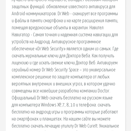
защитных функций. обновление известного антивируса для
Android-коммуникаторов. Dr.Web - сканирует все программы
и файлы в памяти смартфона и на карте расширения памяти,
помещая вредоносные объекты в карантин. Навител
Навигатор - Самая точная и надежная система навигации для
устройств на Андроид. Антивирусное программное
обеспечение «Dr.Web Security» является одним из самых. Где
скачать журнальные ключи для Доктора Веба. Как получить
лицензию и где искать свежие ключи Доктор Веб. Активируем
серийный номер Dr.Web Security Space – это универсальное
комплексное решение по защите компьютера от любых
вероятных внутренних и внешних угроз, в котором удачно
совмещены все новейшие разработки компании Doctor.
Официальный Dr.Web скачать бесплатно на русском языке
для компьютера Windows XP, 7, 8, 10 и телефона. cкачать
бесплатно на андроид игры и программы которые работают
на смартфонах и планшетах. На нашем сайте вы можете
бесплатно скачать лечащую утилиту Dr Web CureIt. Уникальное