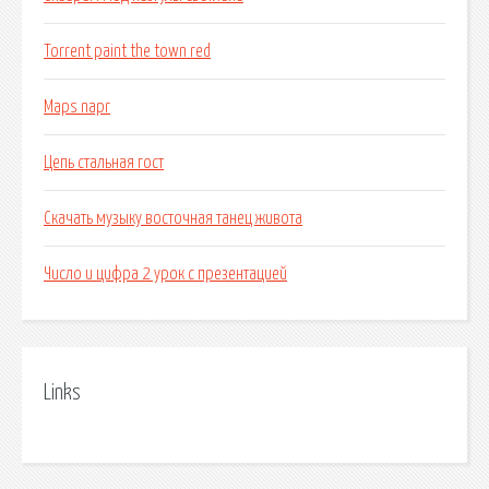
Torrent paint the town red
Maps napr
Цепь стальная гост
Скачать музыку восточная танец живота
Число и цифра 2 урок с презентацией
Links