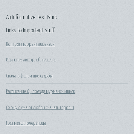
An Informative Text Blurb
Links to Important Stuff
Кот гром торрент лицензия
Игры симуляторы бога на pc
Скачать фильм две судьбы
Расписание 65 поезда мурманск минск
Схожу с ума от любви скачать торрент
Гост металлочерепица