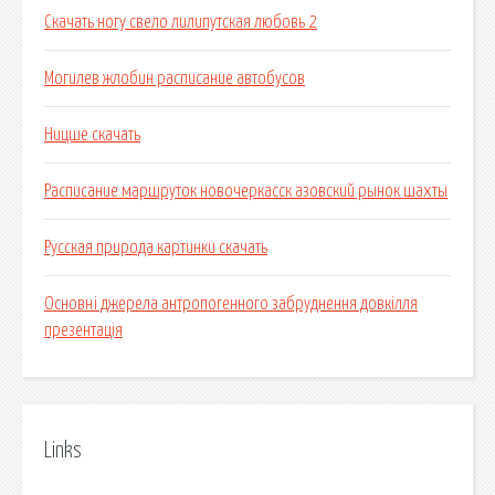
Скачать ногу свело лилипутская любовь 2
Могилев жлобин расписание автобусов
Ницше скачать
Расписание маршруток новочеркасск азовский рынок шахты
Русская природа картинки скачать
Основні джерела антропогенного забруднення довкілля
презентація
Links