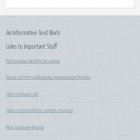
An Informative Text Blurb
Links to Important Stuff
Расписание автобусов сылва
Книга сергея трофимова ульяновская братва
Ната степина сайт
Halo custom edition скачать торрент
Мод скайрим флора