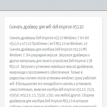
Скачать драйвер для wifi dell inspiron n5110
Скачать драйверы Dell Inspiron n5110 Windows 7 64-bit
n5110 и n7110 Проблема с wi fi N5110 на Windows 10
Скачать драйверы для ноутбука Dell Inspiron n5110 MS
Windows 7, 64-разрядная версия. Загрузите драйверы и
другие материалы для своего устройства Dell Inspiron 15R
N5110. Загрузка и установка новейших версий драйверов,
микрокода и программного обеспечения. Только в
редкостны случаях после установки windows сразу работает
wifi. В большинстве его понадобится скачать и установить
самостоятельно, включая ноутбук dell inspiron n5110, 3521,
n5050, m5110, 15, 5520, 1501 или любой другой. Сборник
драйверов для ноутбука Dell Inspiron N5110 в котором
собраны самые важные драйвера и утилиты для нормальной