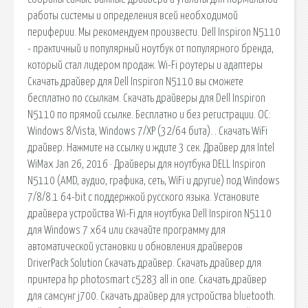
работы системы и определения всей необходимой
периферии. Мы рекомендуем произвести. Dell Inspiron N5110
- практичный и популярный ноутбук от популярного бренда,
который стал лидером продаж. Wi-Fi роутеры и адаптеры
Скачать драйвер для Dell Inspiron N5110 вы сможете
бесплатно по ссылкам. Скачать драйверы для Dell Inspiron
N5110 по прямой ссылке. Бесплатно и без регистрации. ОС:
Windows 8/Vista, Windows 7/XP (32/64 бита). . Скачать WiFi
драйвер. Нажмите на ссылку и ждите 3 сек. Драйвер для Intel
WiMax Jan 26, 2016 · Драйверы для ноутбука DELL Inspiron
N5110 (AMD, аудио, графика, сеть, WiFi и другие) под Windows
7/8/8.1 64-bit с поддержкой русского языка. Установите
драйвера устройства Wi-Fi для ноутбука Dell Inspiron N5110
для Windows 7 x64 или скачайте программу для
автоматической установки и обновления драйверов
DriverPack Solution Скачать драйвер. Скачать драйвер для
принтера hp photosmart c5283 all in one. Скачать драйвер
для самсунг j700. Скачать драйвер для устройства bluetooth.