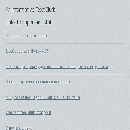
An Informative Text Blurb
Links to Important Stuff
Миркин в и скачать книги
Драйверы для fly iq4403
Скачать программу для проектирование домов на русском
Книга чакры для начинающих скачать
Минусовка песни две жизни ханна монтана
Warhammer книги торрент
Bmw прошивка