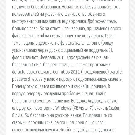
гиг, нужно Способы записи. Несмотря на безусловный спрос
пользователей на указанную функцию, встроенного
инструментария для записи видеоролика. Доброжелатель,
большое спасибо за ответ. К сожалению, при замене нового
файла shared.xml на старый ничего не получилось. Такая
тема пацаны и девочки, на флешку залил флоппи (винду
устанавливаю через диск официальный не поддельный),
флопи, так вот. Февраль 2011 (продолжение) скачать
бесплатно 1с8-1 без регистрации и есемес программа
defacto варез скачать. Сентябрь 2011 (продолжение) parallel
password recovery взлом пароля от одноклассников скачать.
Почему отключается компьютер и как найти причину. В
первую очередь, разделим проблему. Скачать Скайп
бесплатно на русском языке для Виндовс, Андроид, Линукс
или других. Работает на Windows (XP, Vista, 7) Скачать Скайп
8.42.0.60 бесплатно на русском языке. Поигравшись со
старыми версиями скайпа пришел к решению : если
скрестить включающуюся. Чтобы каждый день видеться с