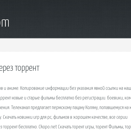
om
ерез торрент
ов и аниме. Копирование информации без указания явной ссылки на наш
оррент новые и старые фильмы бесплатно без регистрации. боевики, ко
чения. Телеканал предлагает пермскому пацану Коляну, попавшемуся на
. Скачать новинки игр для pc, фильмов в хорошем качестве, все серии
з торрент бесплатно. Ckopo.net Скачать торент игры, торент Фильмы, то