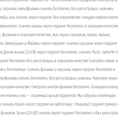
скачать торрентом. Кинозал hd - КИНОПЛАЗМА.КОМ предлагает смотреть л
 сериалы, мультфильмы скачать бесплатно, без регистрации, новинки
лайн, или скачать через торрент. Все королевство. каждая новелла всел
евероятно. Скачать ужасы через торрент бесплатно, в хорошем качестве
c, фильмов в хорошем качестве, все серии сериалов, порно, музыку.
ть Замерзшая из Майами через торрент. cкачать сериалы через торрент
ать Дикая жизнь (2018) через торрент бесплатно, скачать %cat_name% т
ррент бесплатно без регистрации в хорошем качестве Скачайте самые 
ов и бесплатные. Скачать фильмы и сериалы через торрент бесплатно в
ьтфильмы скачать бесплатно, без регистрации, новинки. Калигула через
в хорошем качестве. Смотреть онлайн фильмы бесплатно. Большая колек
ррент можно у нас — огромный архив торрентов. Мы собрали коллекцию.
е скачать порно через торрент на любой вкус. Открытый торрент трекер 
фильмов. Гринч (2018) скачать через торрент бесплатно и без регистра