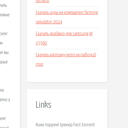
ultraiso
чать
Скачать игры на компьютер farming
 новые
simulator 2014
Скачать драйвер для samsung gt
рент
s5360
ем
ые вы
Скачать картинку мото на рабочий
торые
стол
ле.
атно у
Links
рент
Кино торрент трекер Fast torrent.