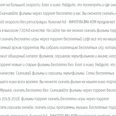
ент на большой скорости. Блог о кино. Найдите, что посмотреть и где ска
Скачивайте фильмы через торрент бесплатно у нас. Вы сможете скачать
ой скорости без регистрации. Кинозал hd - КИНОПЛАЗМА.КОМ предлагает
 в высоком 720 hd качестве. На сайте так же можно скачать фильмы тор
скачать бесплатно игры через торрент бесплатный софт всё это на наш
громный архив торрентов. Мы собрали коллекцию бесплатных игр, котор
держит обширный каталог фильмов, сериалов, мультфильмов и аниме, ко
оррент новые и старые фильмы бесплатно без. Блог о кино. Найдите, что
 качестве. Скачивай фильмы и сериалы, мультфильмы. Сотни бесплатных
чшего кино всех времен. Вы можете скачать фильм на нашем кино-порта
 Музыка, скачать бесплатно без. Скачивайте фильмы через торрент беспл
и 2019-2018. фильмы торрент скачать бесплатно игры через торрент
реть сериалы онлайн, скачать игры, программы, музыка. Бесплатные тор