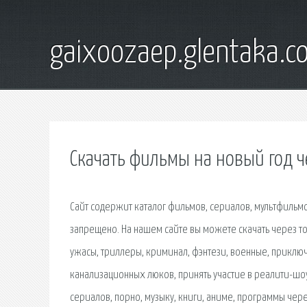
gaixoozaep.glentaka.c
Скачать фильмы на новый год ч
Сайт содержит каталог фильмов, сериалов, мультфильм
запрещено. На нашем сайте вы можете скачать через т
ужасы, триллеры, криминал, фэнтези, военные, приклю
канализационных люков, принять участие в реалити-шоу
сериалов, порно, музыку, книги, аниме, программы чере