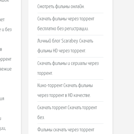
учшие
Смотреть фильмы онлайн.
Скачать фильмы через торрент
яет
бесплатно без регистрации.
 и без
Личный блог Scarabey. Скачать
 в
фильмы HD через торрент.
оррент
Скачать фильмы и сериалы через
свежие
торрент.
Кино-торрент Скачать фильмы
через торрент в HD качестве.
ция
Скачать торрент Скачать торрент
без.
и
ции,
Фильмы скачать через торрент