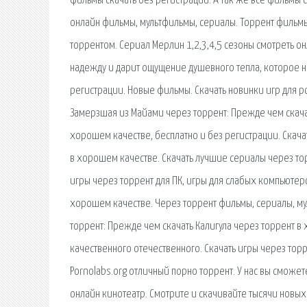
фильмы скачать без регистрации. А так же все фильмы 
онлайн фильмы, мультфильмы, сериалы. Торрент фильмы,
торрентом. Сериал Мерлин 1,2,3,4,5 сезоны смотреть он
надежду и дарит ощущение душевного тепла, которое н
регистрации. Новые фильмы. Скачать новинки игр для p
Замерзшая из Майами через торрент: Прежде чем скача
хорошем качестве, бесплатно и без регистрации. Скач
в хорошем качестве. Скачать лучшие сериалы через то
игры через торрент для ПК, игры для слабых компьютер
хорошем качестве. Через торрент фильмы, сериалы, мул
торрент: Прежде чем скачать Калигула через торрент 
качественного отечественного. Скачать игры через то
Pornolabs.org отличный порно торрент. У нас вы сможет
онлайн кинотеатр. Смотрите и скачивайте тысячи новых 