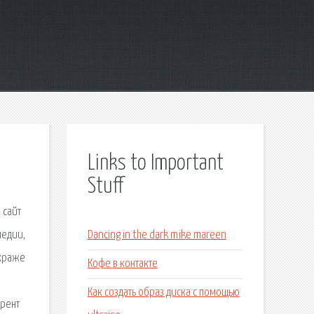
Links to Important
Stuff
 сайт
медии,
Dancing in the dark mike mareen
 краже
Кофе в контакте
Как создать образ диска с помощью
ррент