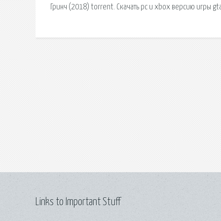
Гринч (2018) torrent. Скачать pc и xbox версию игры g
Links to Important Stuff