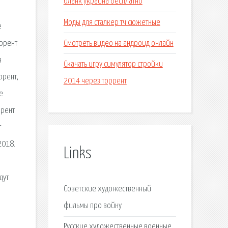
бланк украина бесплатно
и
Моды для сталкер тч сюжетные
е
Смотреть видео на андроид онлайн
оррент
в
Скачать игру симулятор стройки
орент,
2014 через торрент
е
ррент
т
2018.
Links
дут
Советские художественный
фильмы про войну
Русские художественные военные