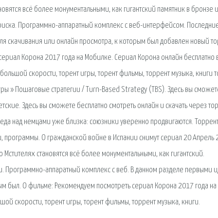
овятся всё более монументальными, как гигантский памятник в бронзе 
оиска. Программно-аппаратный комплекс с веб-интерфейсом. Последни
ля скачивания или онлайн просмотра, к которым был добавлен новый т
сериал Корона 2017 года на Мобилке. Сериал Корона онлайн бесплатно 
 большой скорости, торент игры, торент фильмы, торрент музыка, книги т
гры » Пошаговые стратегии / Turn-Based Strategy (TBS). Здесь вы сможет
етские. Здесь вы сможете бесплатно смотреть онлайн и скачать через то
беда над немцами уже близка: союзники уверенно продвигаются. Торрен
ги, программы. О гражданской войне в Испании снимут сериал 20 Апрель 
 Мстителях становятся всё более монументальными, как гигантский.
и. Программно-аппаратный комплекс с веб. В данном разделе первыми и
ым был. О фильме: Рекомендуем посмотреть сериал Корона 2017 года на
шой скорости, торент игры, торент фильмы, торрент музыка, книги.