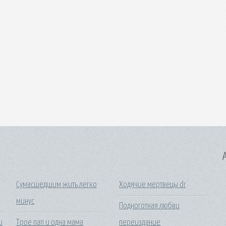
A
Сумасшедшим жить легко
Ходячие мертвецы dr
минус
Подноготная любви
и
Трое пап и одна мама
переиздание