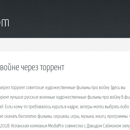
om
войне через торрент
 через торрент советские художественные фильмы про войну Здесь вы
торрент лучшие русские военные художественные фильмы про войну В ф
el. Если кому-то требовалось курить в кадре, актеры могли выбрать либо
т скачать бесплатно фильмы, сериалы, игры, музыка, книги, программы.
 2018. Испанская компания MediaPro совместно с Дэвидом Саймоном зап