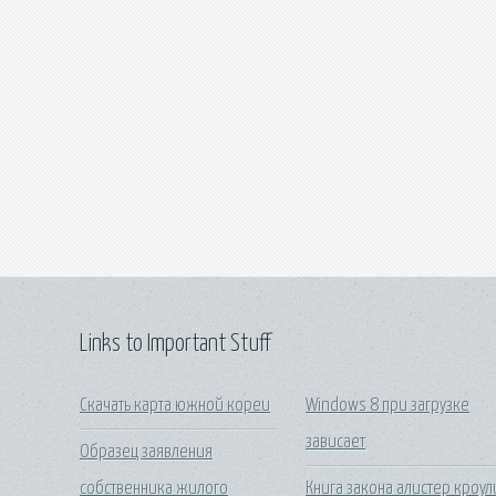
Links to Important Stuff
Скачать карта южной кореи
Windows 8 при загрузке
зависает
Образец заявления
собственника жилого
Книга закона алистер кроул