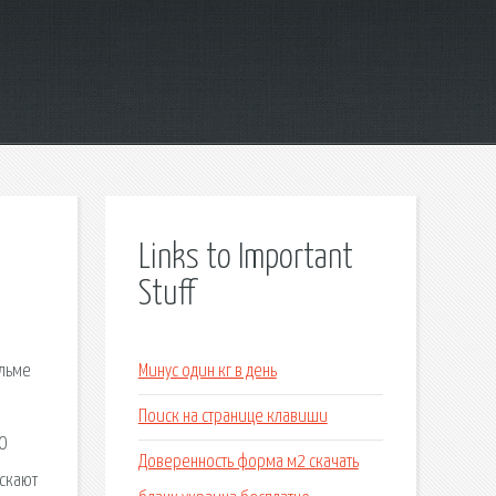
Links to Important
Stuff
ильме
Минус один кг в день
Поиск на странице клавиши
 О
Доверенность форма м2 скачать
ускают