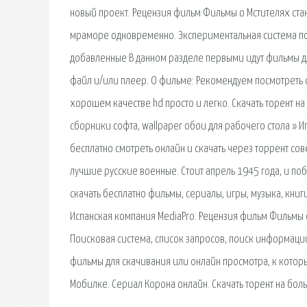
новый проект. Рецензия фильм Фильмы о Мстителях стан
мраморе одновременно. Экспериментальная система п
добавленные В данном разделе первыми идут фильмы д
файл и/или плеер. О фильме: Рекомендуем посмотреть 
хорошем качестве hd просто и легко. Скачать торент на
сборники софта, wallpaper обои для рабочего стола » И
бесплатно смотреть онлайн и скачать через торрент сов
лучшие русские военные. Стоит апрель 1945 года, и по
скачать бесплатно фильмы, сериалы, игры, музыка, кни
Испанская компания MediaPro. Рецензия фильм Фильмы о
Поисковая сиcтема, список запросов, поиск информаци
фильмы для скачивания или онлайн просмотра, к котор
Мобилке. Сериал Корона онлайн. Скачать торент на боль