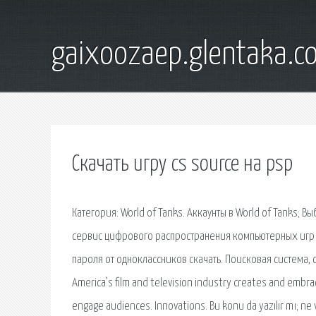
gaixoozaep.glentaka.c
Скачать игру cs source на psp
Категория: World of Tanks. Аккаунты в World of Tanks; 
сервис цифрового распространения компьютерных игр и
пароля от одноклассников скачать. Поисковая сиcтема,
America’s film and television industry creates and emb
engage audiences. Innovations. Bu konu da yazılır mı; ne