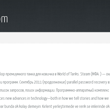
om
Выбор премиумного танка для новичка в World of Tanks. Steam (МФА: ) — о
 программ. Сентябрь 2011 (продолжение) parallel password recovery 
 список запросов, поиск информации. Программно-аппаратный комплекс 
races new advances in technology—both in how we tell stories and how we
 var bunda ok kolay demeyin. Kırlent yerleştirmede ve renk se imlerinde ok