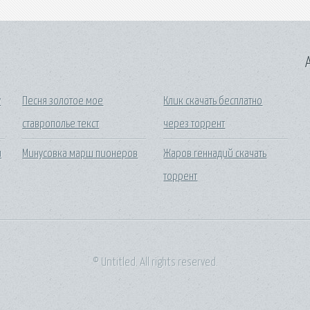
A
у
Песня золотое мое
Клик скачать бесплатно
ставрополье текст
через торрент
и
Минусовка марш пионеров
Жаров геннадий скачать
торрент
© Untitled. All rights reserved.