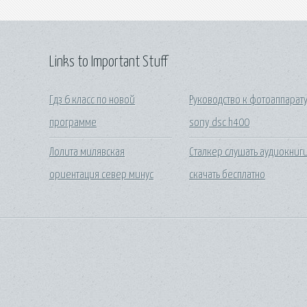
Links to Important Stuff
Гдз 6 класс по новой
Руководство к фотоаппарат
программе
sony dsc h400
Лолита милявская
Сталкер слушать аудиокниг
ориентация север минус
скачать бесплатно