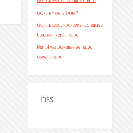
Скачать everest ultimate edition
Скачать музыку 24 на 7
Скачать сериал роковое наследство
бразилия через торрент
Men of war осужденные герои
скачать торрент
Links