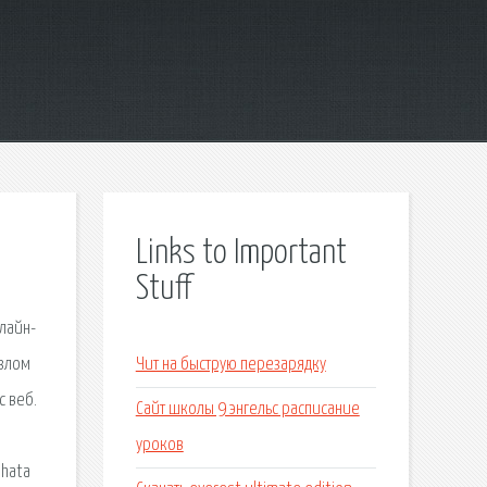
Links to Important
Stuff
нлайн-
взлом
Чит на быструю перезарядку
с веб.
Сайт школы 9 энгельс расписание
уроков
 hata