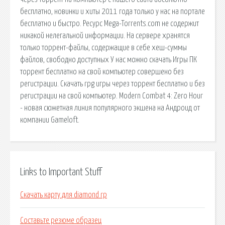
бесплатно, новинки и хиты 2011 года только у нас на портале
бесплатно и быстро. Ресурс Mega-Torrents.com не содержит
никакой нелегальной информации. На сервере хранятся
только торрент-файлы, содержащие в себе хеш-суммы
файлов, свободно доступных У нас можно скачать Игры ПК
торрент бесплатно на свой компьютер совершено без
регистрации. Скачать rpg игры через торрент бесплатно и без
регистрации на свой компьютер. Modern Combat 4: Zero Hour
- новая сюжетная линия популярного экшена на Андроид от
компании Gameloft.
Links to Important Stuff
Скачать карту для diamond rp
Составьте резюме образец