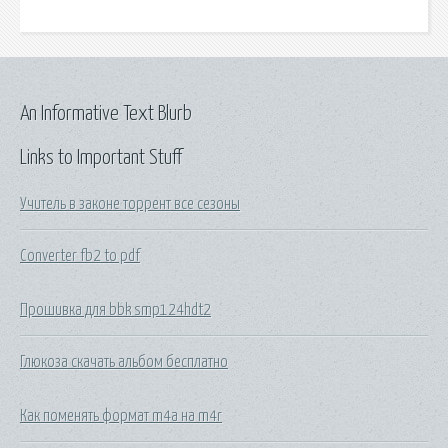
An Informative Text Blurb
Links to Important Stuff
Учитель в законе торрент все сезоны
Converter fb2 to pdf
Прошивка для bbk smp124hdt2
Глюкоза скачать альбом бесплатно
Как поменять формат m4a на m4r