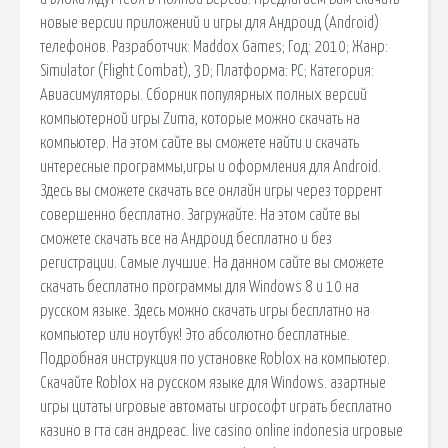
новые версии приложений и игры для Андроид (Android)
телефонов. Разработчик: Maddox Games; Год: 2010; Жанр:
Simulator (Flight Combat), 3D; Платформа: PC; Категория:
Авиасимуляторы. Сборник популярных полных версий
компьютерной игры Zuma, которые можно скачать на
компьютер. На этом сайте вы сможете найти и скачать
интересные программы,игры и оформления для Android.
Здесь вы сможете скачать все онлайн игры через торрент
совершенно бесплатно. Загружайте. На этом сайте вы
сможете скачать все на Андроид бесплатно и без
регистрации. Самые лучшие. На данном сайте вы сможете
скачать бесплатно программы для Windows 8 и 10 на
русском языке. Здесь можно скачать игры бесплатно на
компьютер или ноутбук! Это абсолютно бесплатные.
Подробная инструкция по установке Roblox на компьютер.
Скачайте Roblox на русском языке для Windows. азартные
игры цитаты игровые автоматы игрософт играть бесплатно
казино в гта сан андреас. live casino online indonesia игровые