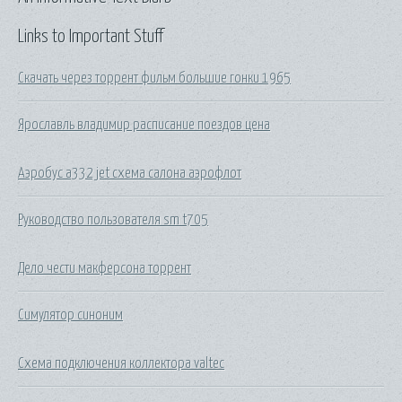
Links to Important Stuff
Скачать через торрент фильм большие гонки 1965
Ярославль владимир расписание поездов цена
Аэробус а332 jet схема салона аэрофлот
Руководство пользователя sm t705
Дело чести макферсона торрент
Симулятор синоним
Схема подключения коллектора valtec