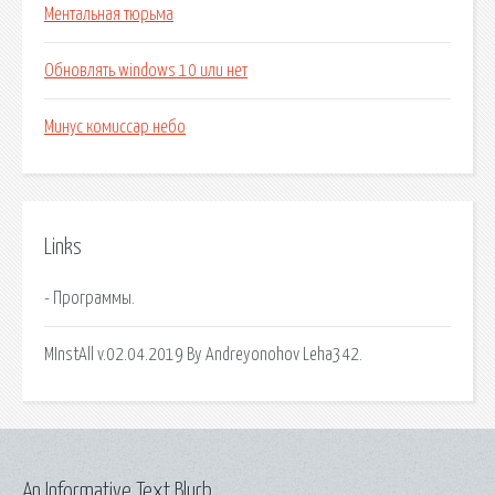
Ментальная тюрьма
Обновлять windows 10 или нет
Минус комиссар небо
Links
- Программы.
MInstAll v.02.04.2019 By Andreyonohov Leha342.
An Informative Text Blurb