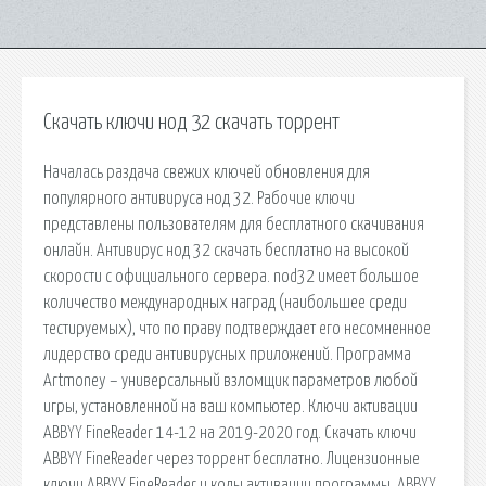
Скачать ключи нод 32 скачать торрент
Началась раздача свежих ключей обновления для
популярного антивируса нод 32. Рабочие ключи
представлены пользователям для бесплатного скачивания
онлайн. Антивирус нод 32 скачать бесплатно на высокой
скорости с официального сервера. nod32 имеет большое
количество международных наград (наибольшее среди
тестируемых), что по праву подтверждает его несомненное
лидерство среди антивирусных приложений. Программа
Artmoney – универсальный взломщик параметров любой
игры, установленной на ваш компьютер. Ключи активации
ABBYY FineReader 14-12 на 2019-2020 год. Скачать ключи
ABBYY FineReader через торрент бесплатно. Лицензионные
ключи ABBYY FineReader и коды активации программы. ABBYY