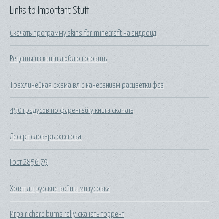
Links to Important Stuff
Скачать программу skins for minecraft на андроид
Рецепты из книги люблю готовить
Трехлинейная схема вл с нанесением расцветки фаз
450 градусов по фаренгейту книга скачать
Десерт словарь ожегова
Гост 2856 79
Хотят ли русские войны минусовка
Игра richard burns rally скачать торрент