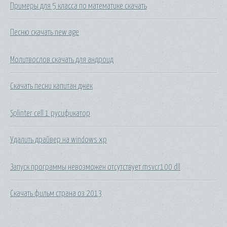
Примеры для 5 класса по математике скачать
Песню скачать new age
Молитвослов скачать для андроид
Скачать песни капитан джек
Splinter cell 1 русификатор
Удалить драйвер на windows xp
Запуск программы невозможен отсутствует msvcr100 dll
Скачать фильм страна оз 2013