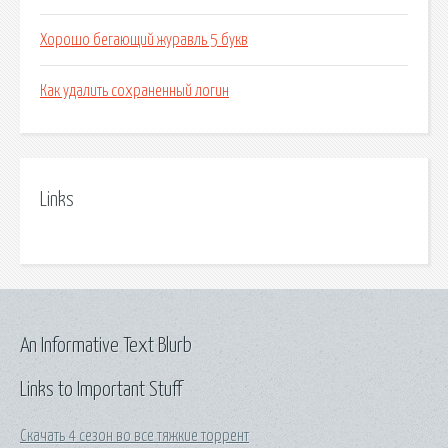
Хорошо бегающий журавль 5 букв
Как удалить сохраненный логин
Links
An Informative Text Blurb
Links to Important Stuff
Скачать 4 сезон во все тяжкие торрент