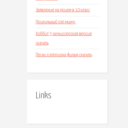
Заявление на прием в 10 класс
Прикольный рэп минус
Хоббит 3 режиссерская версия
скачать
Песни гипериона фильм скачать
Links