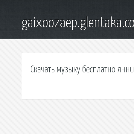
gaixoozaep.glentaka.c
Скачать музыку бесплатно янни