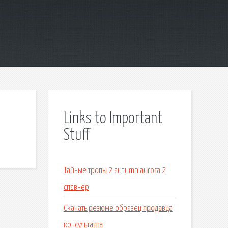
Links to Important
Stuff
Тайные тропы 2 autumn aurora 2
спавнер
Скачать резюме образец продавца
консультанта