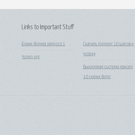
Links to Important Stuff
Бланк форма запроса 1
Скачать торрент 10 шагов к
успеху
Читер орг
Выхлопная система лансер
10 схема фото