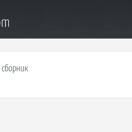
om
 сборник