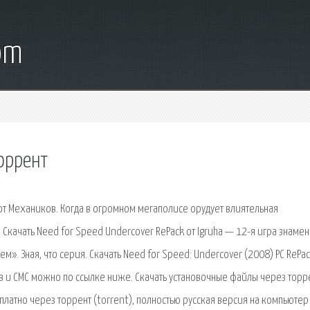
om
торрент
 от Механиков. Когда в огромном мегаполисе орудует влиятельная
качать Need for Speed Undercover RePack от Igruha — 12-я игра знаме
». Зная, что серия. Скачать Need for Speed: Undercover (2008) PC RePac
сов и СМС можно по ссылке ниже. Скачать установочные файлы через торр
платно через торрент (torrent), полностью русская версия на компьютер 