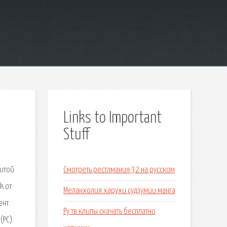
Links to Important
Stuff
нитой
Смотреть рестлмания 32 на русском
k от
Меланхолия харухи судзумии манга
ент.
Ру тв клипы скачать бесплатно
(PC).