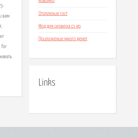
новинки
15-
Отопление гост
и вам
Мод для сервера cs go
т,
ver
Приложение много денег
 for
навать
Links