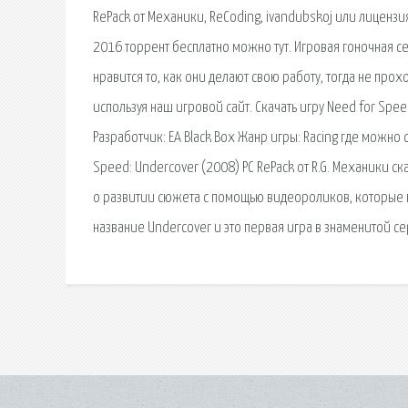
RePack от Механики, ReCoding, ivandubskoj или лицензи
2016 торрент бесплатно можно тут. Игровая гоночная се
нравится то, как они делают свою работу, тогда не про
используя наш игровой сайт. Скачать игру Need for Spe
Разработчик: EA Black Box Жанр игры: Racing где можно с
Speed: Undercover (2008) PC RePack от R.G. Механики ск
о развитии сюжета с помощью видеороликов, которые п
название Undercover и это первая игра в знаменитой се