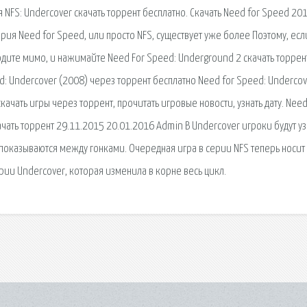
я NFS: Undercover скачать торрент бесплатно. Скачать Need for Speed 20
рия Need for Speed, или просто NFS, существует уже более Поэтому, есл
ходите мимо, и нажимайте Need For Speed: Underground 2 скачать торрен
ed: Undercover (2008) через торрент бесплатно Need for Speed: Underco
качать игры через торрент, прочитать игровые новости, узнать дату. Need
ачать торрент 29.11.2015 20.01.2016 Admin В Undercover игроки будут уз
оказываются между гонками. Очередная игра в серии NFS теперь носит
рии Undercover, которая изменила в корне весь цикл.