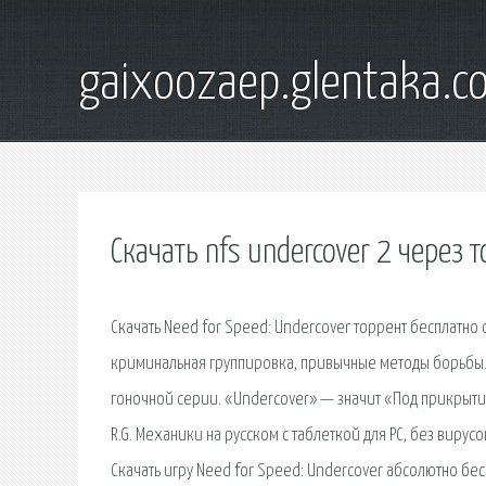
gaixoozaep.glentaka.c
Скачать nfs undercover 2 через 
Скачать Need for Speed: Undercover торрент бесплатно
криминальная группировка, привычные методы борьбы. С
гоночной серии. «Undercover» — значит «Под прикрытием
R.G. Механики на русском с таблеткой для PC, без виру
Скачать игру Need for Speed: Undercover абсолютно бес