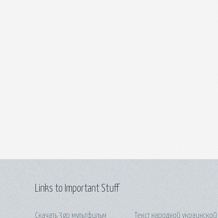
Links to Important Stuff
Скачать 3gp мультфильм
Текст народной украинской