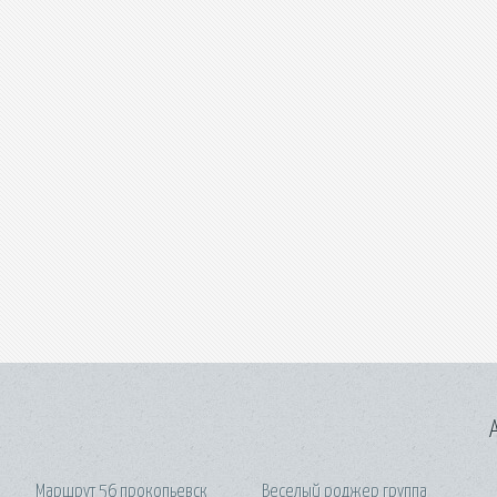
A
Маршрут 56 прокопьевск
Веселый роджер группа