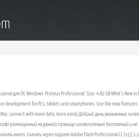
om
ional для ОС Windows. Proteus Professional. Size: 4.82 GB What's New in
vice development for PCs, tablets and smartphones. Use the new features
nd Mac; connect with more data, more easily Добрый день уважаемые читат
есь софт размещенный на данной странице исключительно бесплатный и не
чать много. Скачать через торрент Adobe Flash Professional CC (v13.1.1