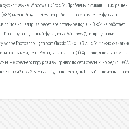
а русском языке. Windows 10 Pro x64. Проблемы активации и их решени
s (x86) вместо Program Files. попробовал. то же самое. не фурычит.
из сайтов нашел триал ресет. все остальное под вин 8 х64 не работает.
ь. Используя стандартный функционал Windows 7, не представляется
у Adobe Photoshop Lightroom Classic CC 2019 8.2.1 x64 можно скачать ч
рсия программы, не требующая активации. (1) Хреново, я новичок, меня
уть ниже среднего пару раз я выигрывал по сети средних, но редко. 9/6/
 серии xa2 и xz2. Вам надо будет пересоздать ftf файл с помощью ново