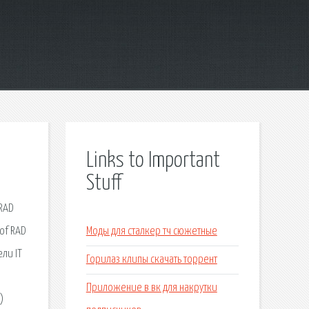
Links to Important
Stuff
 RAD
 of RAD
Моды для сталкер тч сюжетные
ели IT
Горилаз клипы скачать торрент
Приложение в вк для накрутки
)