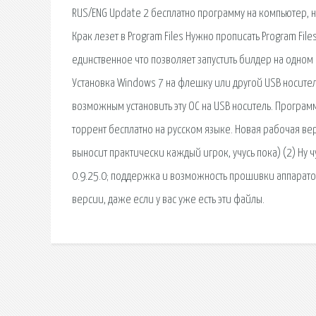
RUS/ENG Update 2 бесплатно программу на компьютер, н
Крак лезет в Program Files Нужно прописать Program File
единственное что позволяет запустить билдер на одном 
Установка Windows 7 на флешку или другой USB носител
возможным установить эту ОС на USB носитель. Программ
торрент бесплатно на русском языке. Новая рабочая ве
выносит практически каждый игрок, учусь пока) (2) Ну ч
0.9.25.0; поддержка и возможность прошивки аппаратов
версии, даже если у вас уже есть эти файлы.