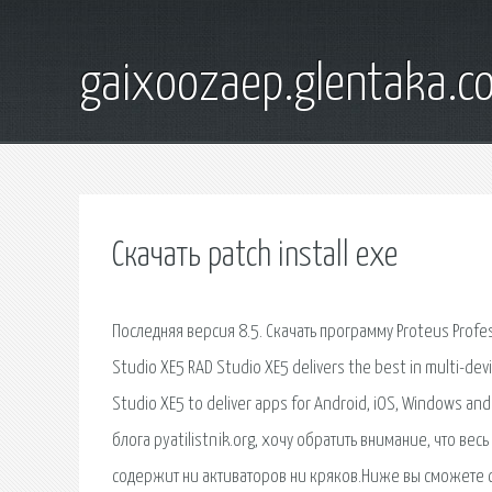
gaixoozaep.glentaka.c
Скачать patch install exe
Последняя версия 8.5. Скачать программу Proteus Profess
Studio XE5 RAD Studio XE5 delivers the best in multi-de
Studio XE5 to deliver apps for Android, iOS, Windows a
блога pyatilistnik.org, хочу обратить внимание, что в
содержит ни активаторов ни кряков.Ниже вы сможете ска