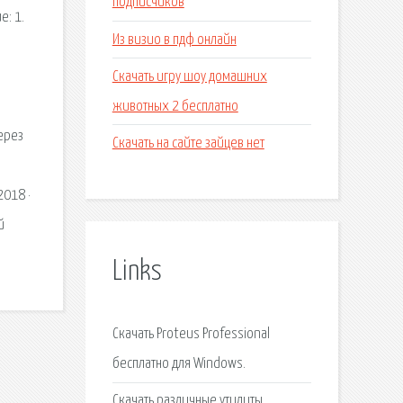
подписчиков
е: 1.
Из визио в пдф онлайн
Скачать игру шоу домашних
животных 2 бесплатно
ерез
Скачать на сайте зайцев нет
2018 ·
й
Links
Скачать Proteus Professional
бесплатно для Windows.
Скачать различные утилиты,