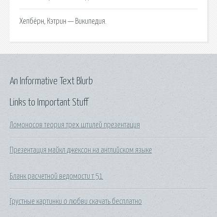
Хепбёрн, Кэтрин — Википедия.
An Informative Text Blurb
Links to Important Stuff
Ломоносов теория трех штилей презентация
Презентация майкл джексон на английском языке
Бланк расчетной ведомости т 51
Грустные картинки о любви скачать бесплатно