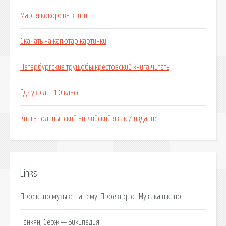
Мария кокорева книги
Скачать на капютар картинки
Петербургские трущобы крестовский книга читать
Гдз укр лит 10 класс
Книга голицынский английский язык 7 издание
Links
Проект по музыке на тему: Проект quot;Музыка и кино.
Танкян, Серж — Википедия.