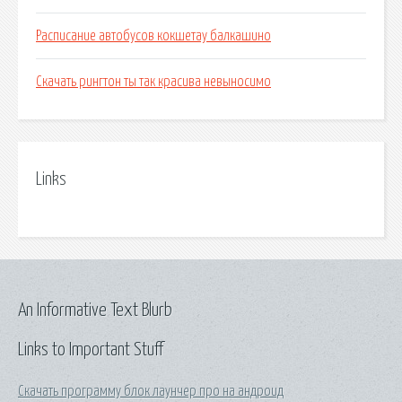
Расписание автобусов кокшетау балкашино
Скачать рингтон ты так красива невыносимо
Links
An Informative Text Blurb
Links to Important Stuff
Скачать программу блок лаунчер про на андроид