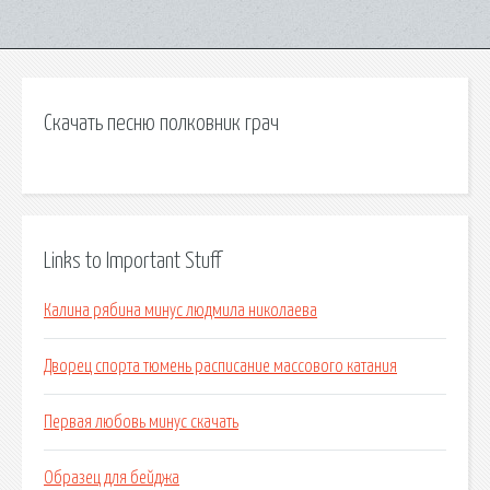
Скачать песню полковник грач
Links to Important Stuff
Калина рябина минус людмила николаева
Дворец спорта тюмень расписание массового катания
Первая любовь минус скачать
Образец для бейджа