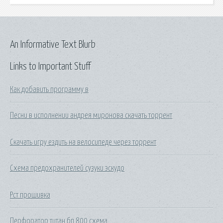
An Informative Text Blurb
Links to Important Stuff
Как добавить программу в
Песни в исполнении андрея миронова скачать торрент
Скачать игру ездить на велосипеде через торрент
Схема предохранителей сузуки эскудо
Рст прошивка
Перфоратор титан бп 800 схема