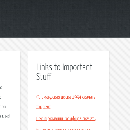
Links to Important
Stuff
ью
о
Фламандская доска 1994 скачать
 про
торрент
 и на!
Песня ромашки земфира скачать