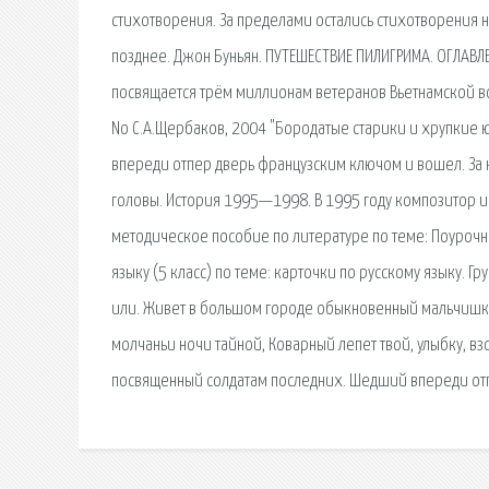
стихотворения. За пределами остались стихотворения н
позднее. Джон Буньян. ПУТЕШЕСТВИЕ ПИЛИГРИМА. ОГЛАВЛЕН
посвящается трём миллионам ветеранов Вьетнамской в
No С.А.Щербаков, 2004 "Бородатые старики и хрупкие ю
впереди отпер дверь французским ключом и вошел. За 
головы. История 1995—1998. В 1995 году композитор 
методическое пособие по литературе по теме: Поуроч
языку (5 класс) по теме: карточки по русскому языку. Г
или. Живет в большом городе обыкновенный мальчишка 
молчаньи ночи тайной, Коварный лепет твой, улыбку, вз
посвященный солдатам последних. Шедший впереди отп