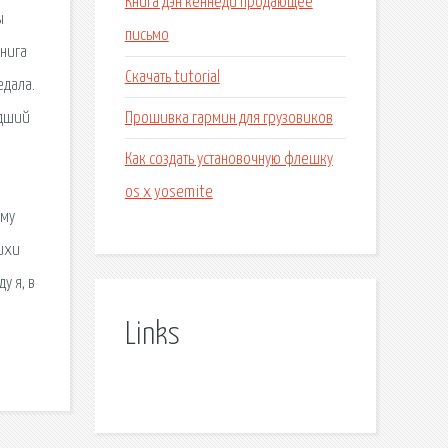
Книга дэн кеннеди продающее
ы
письмо
книга
Скачать tutorial
едала.
Прошивка гармин для грузовиков
едший
Как создать установочную флешку
os x yosemite
ому
тихи
у я, в
Links