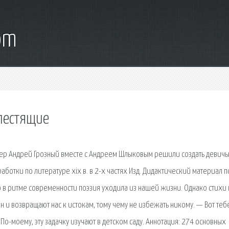
om
лестящие
ер Андрей Грозный вместе с Андреем Шлыковым решили создать девич
зработки по литературе xix в. в 2-х частях Изд. Дидактический материал п
о в ритме современности поэзия уходила из нашей жизни. Однако стихи
и возвращают нас к истокам, тому чему не избежать никому. — Вот тебе
о-моему, эту задачку изучают в детском саду. Аннотация: 274 основных