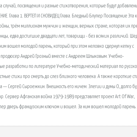
а случай, посвящения и разные стихотворения, которые будут добавлен
ИЕ. Глава 1. ВЕРТЕП И СНОВИДЕЦ Глава. Бледный Блупер Посвящение Эта 
ойны, трём миллионам мужчин и женщин, верных стране, которая их пр
нцы, едва достигшие двадцати лет, товарищи - без всяких различий. Ш
ним вошел молодой парень, который при этом неловко сдернул кепку с
и продюсер Андрей Грозный вместе с Андреем Шлыковым. Учебно-
ные разработки по литературе Учебно-методический материал по русск
рустные стихи про смерть до слез близкого человека. А также короткие с
— Сергей Сыроежкин. Внешность его ничем. Элегии и думы О, долго буд
ор. Сервер Афганская война 1979-1989 представляет проект Art Of War,
ер дверь французским ключом и вошел. За ним вошел молодой парень.