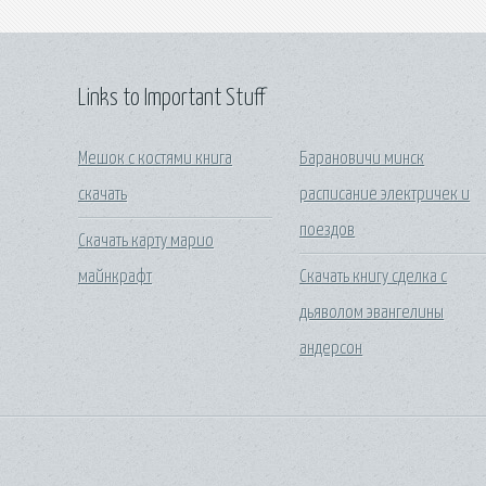
Links to Important Stuff
Мешок с костями книга
Барановичи минск
скачать
расписание электричек и
поездов
Скачать карту марио
майнкрафт
Скачать книгу сделка с
дьяволом эвангелины
андерсон