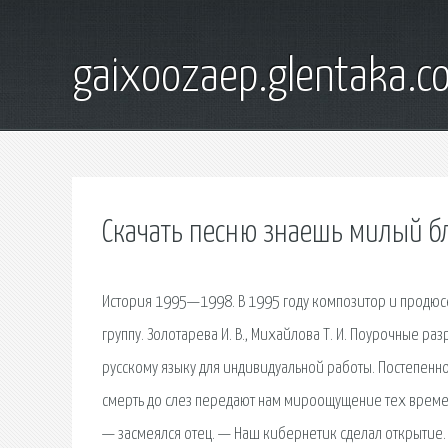
gaixoozaep.glentaka.c
Скачать песню знаешь милый б
История 1995—1998. В 1995 году композитор и продюс
группу. Золотарева И. В., Михайлова Т. И. Поурочные ра
русскому языку для индивидуальной работы. Постепенн
смерть до слез передают нам мироощущение тех времен 
— засмеялся отец. — Наш кибернетик сделал открытие. П