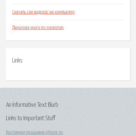
Скачать сан андреас на компьютер
Данилова книги по развитию
Links
An Informative Text Blurb
Links to Important Stuff
Кастомная прошивка iphone 4s