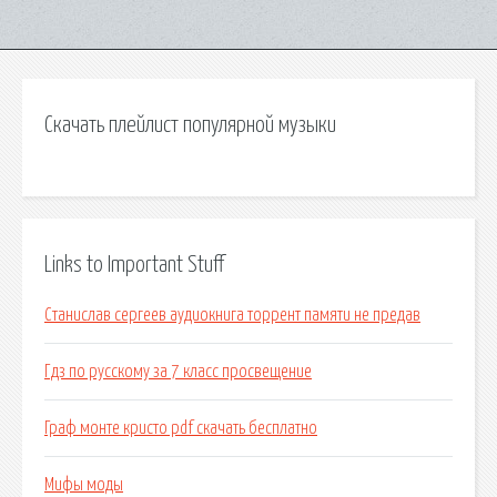
Скачать плейлист популярной музыки
Links to Important Stuff
Станислав сергеев аудиокнига торрент памяти не предав
Гдз по русскому за 7 класс просвещение
Граф монте кристо pdf скачать бесплатно
Мифы моды