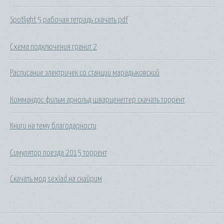
Spotlight 5 рабочая тетрадь скачать pdf
Схема подключения гранит 2
Расписание электричек со станции марадыковский
Коммандос фильм арнольд шварценеггер скачать торрент
Книги на тему благодарности
Симулятор поезда 2015 торрент
Скачать мод sexlad на скайрим