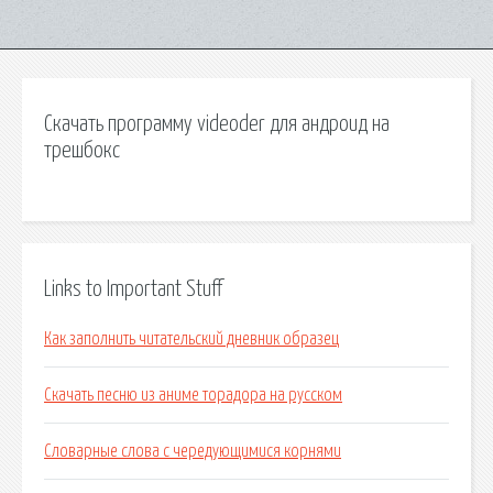
Скачать программу videoder для андроид на
трешбокс
Links to Important Stuff
Как заполнить читательский дневник образец
Скачать песню из аниме торадора на русском
Словарные слова с чередующимися корнями