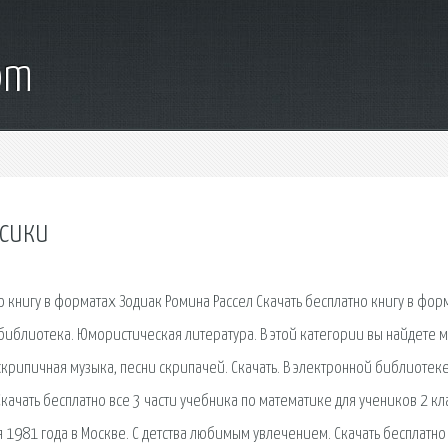
om
ссики
 книгу в форматах Зодиак Ромина Рассел Скачать бесплатно книгу в фор
ная библиотека. Юмористическая литература. В этой категории вы найдете 
скрипичная музыка, песни скрипачей. Скачать. В электронной библиотек
ачать бесплатно все 3 части учебника по математике для учеников 2 кл
1981 года в Москве. С детства любимым увлечением. Скачать бесплатно