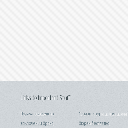
Links to Important Stuff
Подача заявления о
Скачать сборник армин ван
заключении брака
бюрен бесплатно