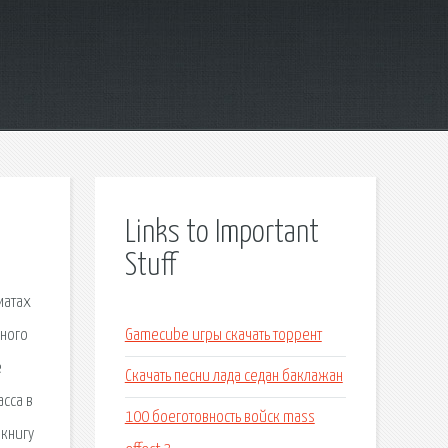
Links to Important
Stuff
матах
много
Gamecube игры скачать торрент
е
Скачать песни лада седан баклажан
асса в
100 боеготовность войск mass
 книгу