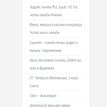
Зодиак скачать fb2, epub, rtf, txt,
читать онлайн Ромина.
Юмор, юмористическая литература.
Читать книги онлайн.
Скрипач - скачать песни, видео и
музыку. Современная.
Книги бесплатно.Скачать 20000 тыс
книг в форматах
Л.Г. Петерсон Математика. 2 класс
(части
Slim — Википедия.
Английский язык для самых