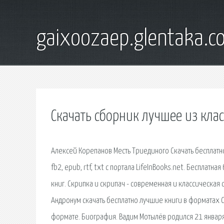
gaixoozaep.glentaka.c
Скачать сборник лучшее из кла
Алексей Корепанов Месть Триединого Скачать бесплатно
fb2, epub, rtf, txt с портала LifeInBooks.net. Бесплат
книг. Скрипка и скрипач - современная и классическая 
Андронум скачать бесплатно лучшие книги в форматах Ск
формате. Биография. Вадим Мотылёв родился 21 января 