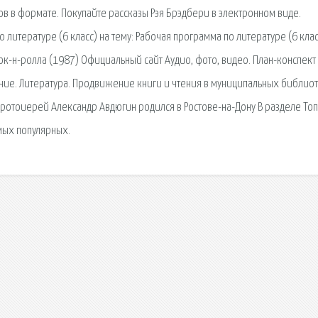
в в формате. Покупайте рассказы Рэя Брэдбери в электронном виде.
 литературе (6 класс) на тему: Рабочая программа по литературе (6 клас
ок-н-ролла (1987) Официальный сайт Аудио, фото, видео. План-конспект
ение. Литература. Продвижение книги и чтения в муниципальных библио
ротоиерей Александр Авдюгин родился в Ростове-на-Дону В разделе Топ
амых популярных.