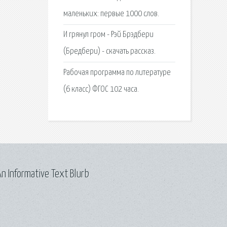
маленьких: первые 1000 слов.
И грянул гром - Рэй Брэдбери
(Бредбери) - скачать рассказ.
Рабочая программа по литературе
(6 класс) ФГОС 102 часа.
n Informative Text Blurb