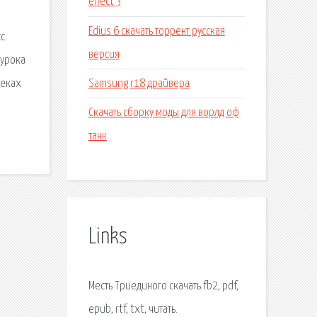
effect 3
Edius 6 скачать торрент русская
с.
версия
 урока
Samsung r18 драйвера
теках
Скачать сборку моды для ворлд оф
танк
Links
Месть Триединого скачать fb2, pdf,
epub, rtf, txt, читать.