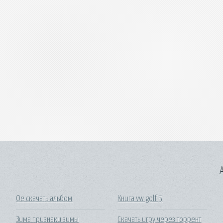
A
Ое скачать альбом
Книга vw golf 5
Зима признаки зимы
Скачать игру через торрент