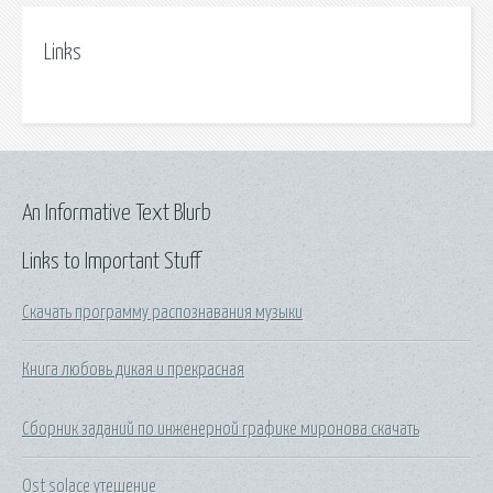
Links
An Informative Text Blurb
Links to Important Stuff
Скачать программу распознавания музыки
Книга любовь дикая и прекрасная
Сборник заданий по инженерной графике миронова скачать
Ost solace утешение