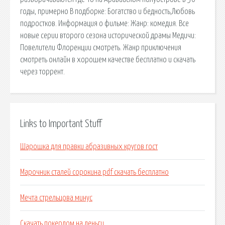
годы, примерно В подборке: Богатство и бедность,Любовь
подростков. Информация о фильме: Жанр: комедия. Все
новые серии второго сезона исторической драмы Медичи:
Повелители Флоренции смотреть. Жанр приключения
смотреть онлайн в хорошем качестве бесплатно и скачать
через торрент.
Links to Important Stuff
Шарошка для правки абразивных кругов гост
Марочник сталей сорокина pdf скачать бесплатно
Мечта стрельцова минус
Скачать покердом на деньги