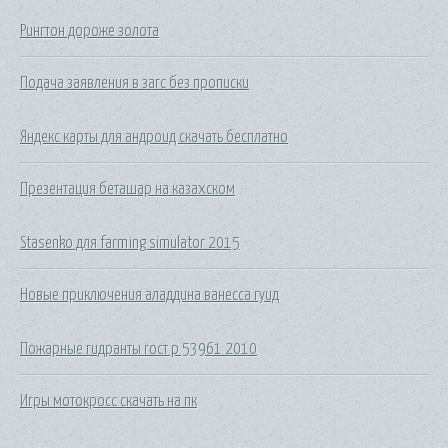
Рингтон дороже золота
Подача заявления в загс без прописки
Яндекс карты для андроид скачать бесплатно
Презентация беташар на казахском
Stasenko для farming simulator 2015
Новые приключения аладдина ванесса гуид
Пожарные гидранты гост р 53961 2010
Игры мотокросс скачать на пк