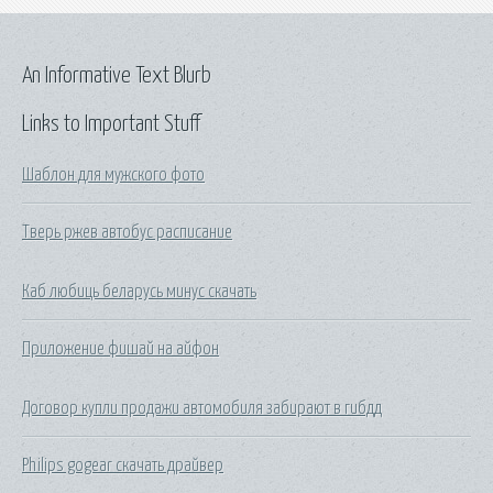
An Informative Text Blurb
Links to Important Stuff
Шаблон для мужского фото
Тверь ржев автобус расписание
Каб любиць беларусь минус скачать
Приложение фишай на айфон
Договор купли продажи автомобиля забирают в гибдд
Philips gogear скачать драйвер