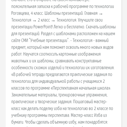
пояснительная записка к рабочей программе по технологии
Роговцева, 4 класс. Шаблоны презентаций. Главная →
Технология → 2 класс → Технология. Улучшите свои
презентации PowerPoint! Легко и бесплатно. Скачать шаблоны
для презентаций. Раздел с шаблонами расположен на нашем
сайте СМИ "Учебные презентации". - Технология - важный
предмет, который нам поможет освоить много новых видов
работ. Научатся соотносить картонные изображения
животных и их шаблоны, сравнивать конструктивные
особенности схожих изделий и технологии их изготовления.
«В рабочей тетради предлагаются практические задания по
технологии для индивидуальной работы с учащимися 2
классов по программе «Перспективная начальная школа».
Занимательные материалы, тренировочные упражнения,
практические и творческие задания. Пошаговый мастер-
класс как делать поделку изба на технологию во 2 классе по
учебнику программы перспектива. Мастер-класс Изба из
бумаги. Чтобы сделать объемную избу, нам понадобятся: