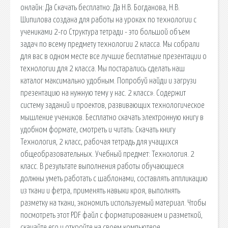
онлайн: Да Скачать бесплатно: Да Н.В. Богданова, Н.В.
Шипилова создана для работы на уроках по технологии с
учениками 2-го Структура тетради - это большой объем
задач по всему предмету технологии 2 класса. Мы собрали
для вас в одном месте все лучшие бесплатные презентации о
технологии для 2 класса. Мы постарались сделать наш
каталог максимально удобным. Попробуй найди и загрузи
презентацию на нужную тему у нас. 2 класс». Содержит
систему заданий и проектов, развивающих технологическое
мышление учеников. Бесплатно скачать электронную книгу в
удобном формате, смотреть и читать: Скачать книгу
Технология, 2 класс, рабочая тетрадь для учащихся
общеобразовательных. Учебный предмет: Технология. 2
класс. В результате выполнения работы обучающиеся
должны уметь работать с шаблонами, составлять аппликацию
из ткани и фетра, применять навыки кроя, выполнять
разметку на ткани, экономить используемый материал. Чтобы
посмотреть этот PDF файл с форматированием и разметкой,
скачайте его и откройте на своем компьютере.