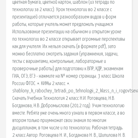
цветная бумага, цветной картон, шаблон (из тетради по
технологии за 2 класс). Урок технологии во 2 классе с
презентацией отличается разнообразием видов и форм
работы, которые учитель может предложить учащимся
Использование презентации на обычном и открытом уроке
по технологии во 2 классе открывает огромные перспективы
как для учителя. Их нельзя скачать (в формате pdf), зато
можно бесплатно смотреть задания (упражнения, задачи,
тесты с вариантами, контрольные, лабораторные и
проверочные работы) для подготовки к ВПР, КДР, экзаменам
ГИА, ОГЭ, ЕГЭ - нажмите на № номер страницы. 3 класс Школа
России ФГОС. ▫. КИМы 2 класс. ▫.
shablony_k_rabochey_tetradi_po_tehnologii_2_klass_n_i_rogovtsev
Скачать Учебник Технология 2 класс Н.И. Роговцева, Н.В.
Богданова, Н.В. Добромыслова (2012 год). Учим технологию
вместе. Ребята уже очень много узнали в первом классе, а во
втором только приумножат свои знания по многим
дисциплинам, в том числе и по технологии. Рабочая тетрадь.
2 класс Автор: Роговцева Н. И., Богданова Н. В., Шипилова Н. В.