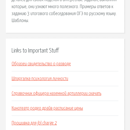
которые, они узнают много полезного. Примеры ответов к
заданию 3 итогового собеседования ОГЭ по русскому языку.
Шаблоны.
Links to Important Stuff
Образец свидетельство о разводе
Шпаргалка психология личности
Справочник офицера наземной артиллерии скачать
Кинотеатр родео драйв расписание цены
Прошивка для jbl charge 2