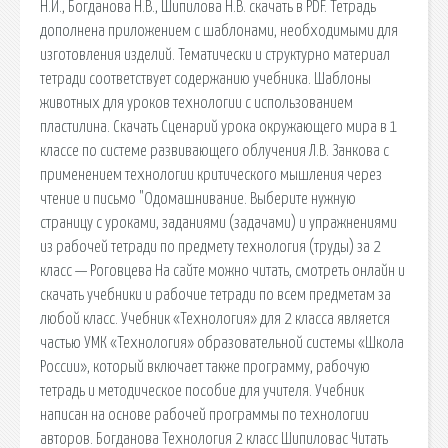
Н.И., Богданова Н.В., Шипилова Н.В. cкачать в PDF. Тетрадь
дополнена приложением с шаблонами, необходимыми для
изготовления изделий. Тематически и структурно материал
тетради соответствует содержанию учебника. Шаблоны
животных для уроков технологии с использованием
пластилина. Скачать Сценарий урока окружающего мира в 1
классе по системе развивающего облучения Л.В. Занкова с
применением технологии критического мышления через
чтение и письмо "Одомашнивание. Выберите нужную
страницу с уроками, заданиями (задачами) и упражнениями
из рабочей тетради по предмету технология (труды) за 2
класс — Роговцева На сайте можно читать, смотреть онлайн и
скачать учебники и рабочие тетради по всем предметам за
любой класс. Учебник «Технология» для 2 класса является
частью УМК «Технология» образовательной системы «Школа
России», который включает также программу, рабочую
тетрадь и методическое пособие для учителя. Учебник
написан на основе рабочей программы по технологии
авторов. Богданова Технология 2 класс Шипиловас Читать