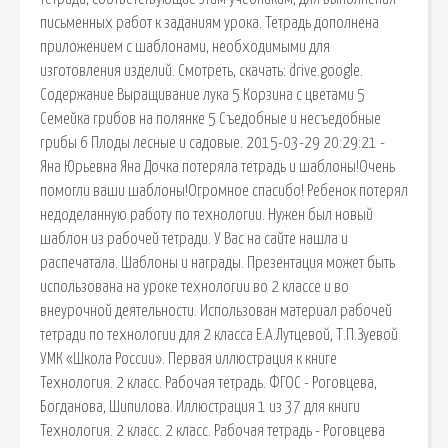
письменных работ к заданиям урока. Тетрадь дополнена
приложением с шаблонами, необходимыми для
изготовления изделий. Смотреть, скачать: drive.google.
Содержание Выращивание лука 5 Корзина с цветами 5
Семейка грибов на полянке 5 Съедобные и несъедобные
грибы 6 Плоды лесные и садовые. 2015-03-29 20:29:21 -
Яна Юрьевна Яна Дочка потеряла тетрадь и шаблоны!Очень
помогли ваши шаблоны!Огромное спасибо! Ребенок потерял
недоделанную работу по технологии. Нужен был новый
шаблон из рабочей тетради. У Вас на сайте нашла и
распечатала. Шаблоны и награды. Презентация может быть
использована на уроке технологии во 2 классе и во
внеурочной деятельности. Использован материал рабочей
тетради по технологии для 2 класса Е.А.Лутцевой, Т.П.Зуевой
УМК «Школа России». Первая иллюстрация к книге
Технология. 2 класс. Рабочая тетрадь. ФГОС - Роговцева,
Богданова, Шипилова. Иллюстрация 1 из 37 для книги
Технология. 2 класс. 2 класс. Рабочая тетрадь - Роговцева