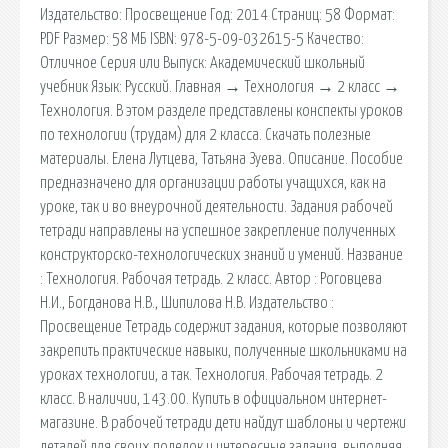
Издательство: Просвещение Год: 2014 Страниц: 58 Формат:
PDF Размер: 58 МБ ISBN: 978-5-09-032615-5 Качество:
Отличное Серия или Выпуск: Академический школьный
учебник Язык: Русский. Главная → Технология → 2 класс →
Технология. В этом разделе представлены конспекты уроков
по технологии (трудам) для 2 класса. Скачать полезные
материалы. Елена Лутцева, Татьяна Зуева. Описание. Пособие
предназначено для организации работы учащихся, как на
уроке, так и во внеурочной деятельности. Задания рабочей
тетради направлены на успешное закрепление полученных
конструкторско-технологических знаний и умений. Название
: Технология. Рабочая тетрадь. 2 класс. Автор : Роговцева
Н.И., Богданова Н.В., Шипилова Н.В. Издательство :
Просвещение Тетрадь содержит задания, которые позволяют
закрепить практические навыки, полученные школьниками на
уроках технологии, а так. Технология. Рабочая тетрадь. 2
класс. В наличии, 143.00. Купить в официальном интернет-
магазине. В рабочей тетради дети найдут шаблоны и чертежи
деталей для своих поделок и интересные задания, выполняя