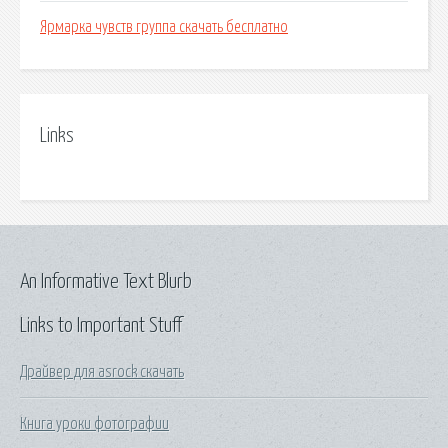
Ярмарка чувств группа скачать бесплатно
Links
An Informative Text Blurb
Links to Important Stuff
Драйвер для asrock скачать
Книга уроки фотографии