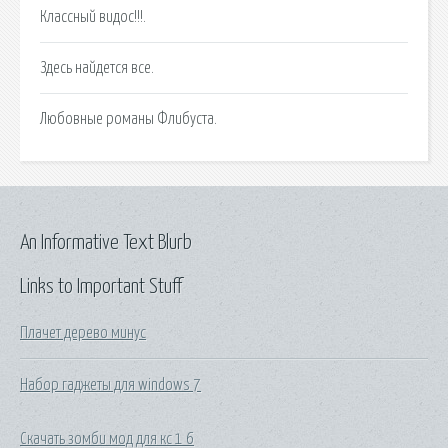
Классный видос!!!.
Здесь найдется все.
Любовные романы Флибуста.
An Informative Text Blurb
Links to Important Stuff
Плачет дерево минус
Набор гаджеты для windows 7
Скачать зомби мод для кс 1 6