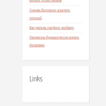
Каталог michel онлайн
Скачать бесплатно игра пять
отличий
Как удалить старфорс драйвер
Паровозик букашка песня скачать
бесплатно
Links