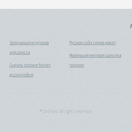
A
Золя карьера ругонов
Русская изба схема макет
аудиокнига
Маленькая мертвая шапочка
Скачать торрент bones
торрент
дискография
© Untitled. All rights reserved.