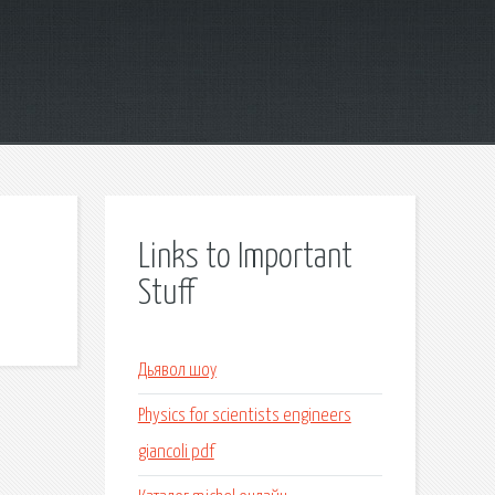
Links to Important
Stuff
Дьявол шоу
Physics for scientists engineers
giancoli pdf