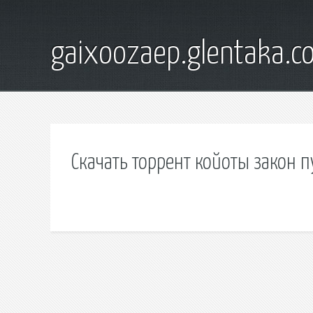
gaixoozaep.glentaka.c
Скачать торрент койоты закон 