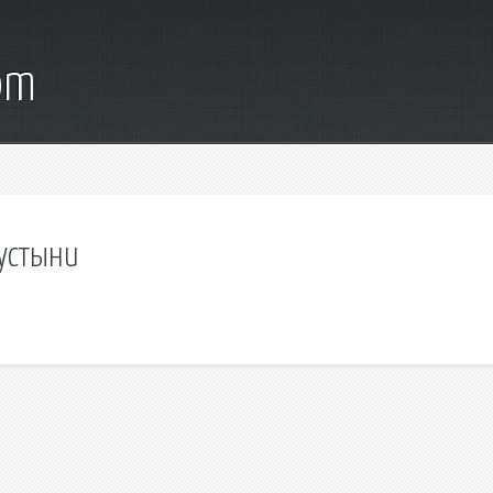
om
пустыни