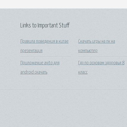
Links to Important Stuff
Правила поведения в китае
Скачать игры на пк на
презентация
компьютер
Приложение avito для
Гдз по основам здоровья 8
android скачать
класс