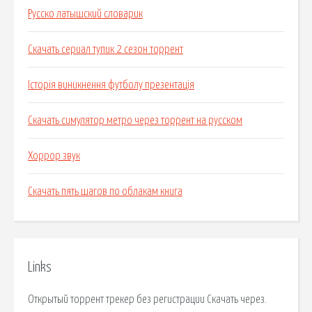
Русско латышский словарик
Скачать сериал тупик 2 сезон торрент
Історія виникнення футболу презентація
Скачать симулятор метро через торрент на русском
Хоррор звук
Скачать пять шагов по облакам книга
Links
Открытый торрент трекер без регистрации Скачать через.