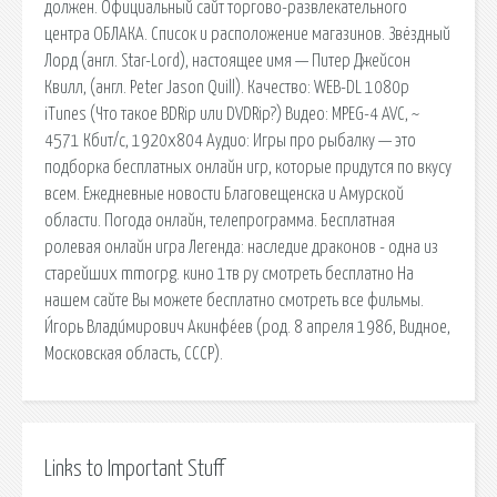
должен. Официальный сайт торгово-развлекательного
центра ОБЛАКА. Список и расположение магазинов. Звёздный
Лорд (англ. Star-Lord), настоящее имя — Питер Джейсон
Квилл, (англ. Peter Jason Quill). Качество: WEB-DL 1080p
iTunes (Что такое BDRip или DVDRip?) Видео: MPEG-4 AVC, ~
4571 Кбит/с, 1920x804 Аудио: Игры про рыбалку — это
подборка бесплатных онлайн игр, которые придутся по вкусу
всем. Ежедневные новости Благовещенска и Амурской
области. Погода онлайн, телепрограмма. Бесплатная
ролевая онлайн игра Легенда: наследие драконов - одна из
старейших mmorpg. кино 1тв ру смотреть бесплатно На
нашем сайте Вы можете бесплатно смотреть все фильмы.
И́горь Влади́мирович Акинфе́ев (род. 8 апреля 1986, Видное,
Московская область, СССР).
Links to Important Stuff