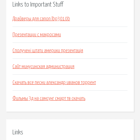
Links to Important Stuff
Драйверы для canon lbp3010b
Презентации с макросами
Сполучені штати америки презентація
Сайт минусинская администрация
Скачать все песни александр иванов торрент
Фильмы 3д на самсунг смарт тв скачать
Links