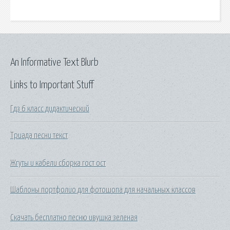
An Informative Text Blurb
Links to Important Stuff
Гдз 6 класс дидактический
Триада песни текст
Жгуты и кабели сборка гост ост
Шаблоны портфолио для фотошопа для начальных классов
Скачать бесплатно песню ивушка зеленая