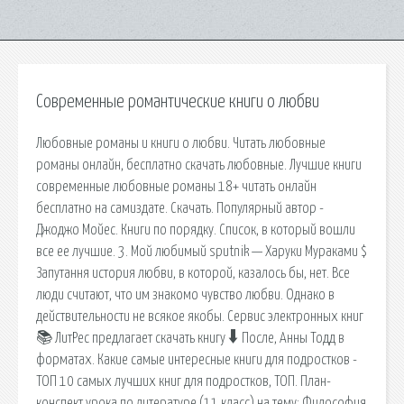
Современные романтические книги о любви
Любовные романы и книги о любви. Читать любовные
романы онлайн, бесплатно скачать любовные. Лучшие книги
современные любовные романы 18+ читать онлайн
бесплатно на самиздате. Скачать. Популярный автор -
Джоджо Мойес. Книги по порядку. Список, в который вошли
все ее лучшие. 3. Мой любимый sputnik — Харуки Мураками $
Запутання история любви, в которой, казалось бы, нет. Все
люди считают, что им знакомо чувство любви. Однако в
действительности не всякое якобы. Сервис электронных книг
📚 ЛитРес предлагает скачать книгу 🠳 После, Анны Тодд в
форматах. Какие самые интересные книги для подростков -
ТОП 10 самых лучших книг для подростков, ТОП. План-
конспект урока по литературе (11 класс) на тему: Философия