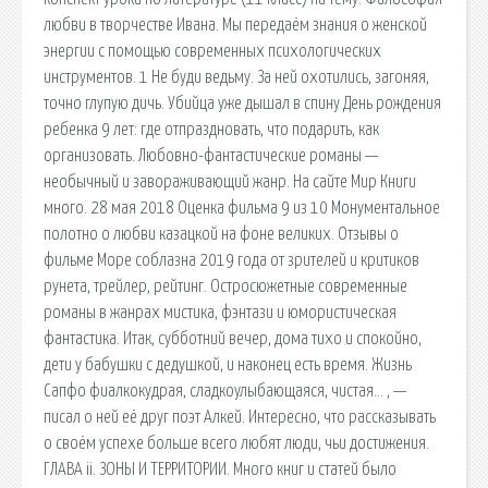
любви в творчестве Ивана. Мы передаём знания о женской
энергии с помощью современных психологических
инструментов. 1 Не буди ведьму. За ней охотились, загоняя,
точно глупую дичь. Убийца уже дышал в спину День рождения
ребенка 9 лет: где отпраздновать, что подарить, как
организовать. Любовно-фантастические романы —
необычный и завораживающий жанр. На сайте Мир Книги
много. 28 мая 2018 Оценка фильма 9 из 10 Монументальное
полотно о любви казацкой на фоне великих. Отзывы о
фильме Море соблазна 2019 года от зрителей и критиков
рунета, трейлер, рейтинг. Остросюжетные современные
романы в жанрах мистика, фэнтази и юмористическая
фантастика. Итак, субботний вечер, дома тихо и спокойно,
дети у бабушки с дедушкой, и наконец есть время. Жизнь
Сапфо фиалкокудрая, сладкоулыбающаяся, чистая… , —
писал о ней её друг поэт Алкей. Интересно, что рассказывать
о своём успехе больше всего любят люди, чьи достижения.
ГЛАВА ii. ЗОНЫ И ТЕРРИТОРИИ. Много книг и статей было