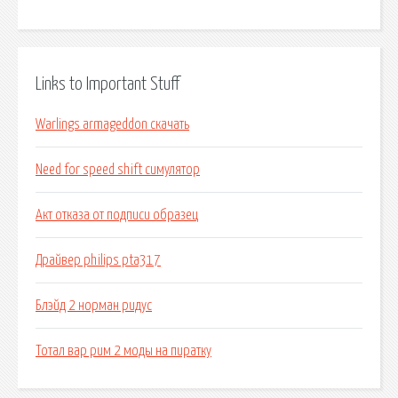
Links to Important Stuff
Warlings armageddon скачать
Need for speed shift симулятор
Акт отказа от подписи образец
Драйвер philips pta317
Блэйд 2 норман ридус
Тотал вар рим 2 моды на пиратку