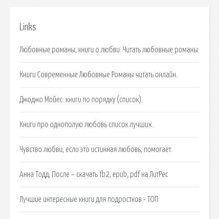
Links
Любовные романы, книги о любви. Читать любовные романы.
Книги Современные Любовные Романы читать онлайн.
Джоджо Мойес: книги по порядку (список).
Книги про однополую любовь список лучших.
Чувство любви, если это истинная любовь, помогает.
Анна Тодд, После – скачать fb2, epub, pdf на ЛитРес
Лучшие интересные книги для подростков - ТОП