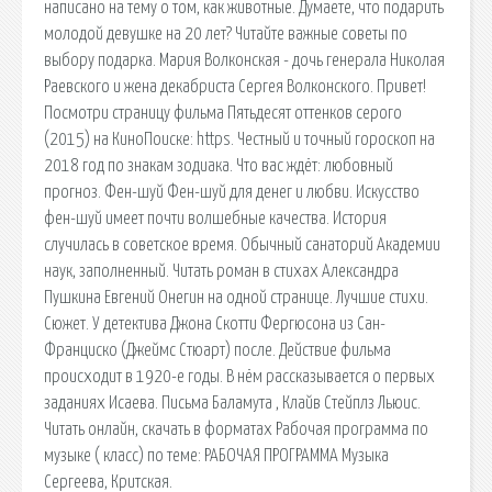
написано на тему о том, как животные. Думаете, что подарить
молодой девушке на 20 лет? Читайте важные советы по
выбору подарка. Мария Волконская - дочь генерала Николая
Раевского и жена декабриста Сергея Волконского. Привет!
Посмотри страницу фильма Пятьдесят оттенков серого
(2015) на КиноПоиске: https. Честный и точный гороскоп на
2018 год по знакам зодиака. Что вас ждёт: любовный
прогноз. Фен-шуй Фен-шуй для денег и любви. Искусство
фен-шуй имеет почти волшебные качества. История
случилась в советское время. Обычный санаторий Академии
наук, заполненный. Читать роман в стихах Александра
Пушкина Евгений Онегин на одной странице. Лучшие стихи.
Сюжет. У детектива Джона Скотти Фергюсона из Сан-
Франциско (Джеймс Стюарт) после. Действие фильма
происходит в 1920-е годы. В нём рассказывается о первых
заданиях Исаева. Письма Баламута , Клайв Стейплз Льюис.
Читать онлайн, скачать в форматах Рабочая программа по
музыке ( класс) по теме: РАБОЧАЯ ПРОГРАММА Музыка
Сергеева, Критская.