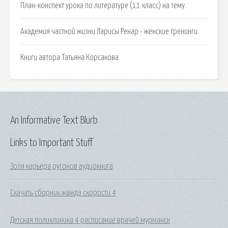
План-конспект урока по литературе (11 класс) на тему.
Академия частной жизни Ларисы Ренар - женские тренинги.
Книги автора Татьяна Корсакова.
An Informative Text Blurb
Links to Important Stuff
Золя карьера ругонов аудиокнига
Скачать сборник жажда скорости 4
Детская поликлиника 4 расписание врачей мурманск