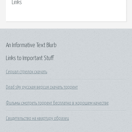
Links
An Informative Text Blurb
Links to Important Stuff
Сериал стрелок скачать
Dead sky русская версия скачать торрент
Фильмы смотреть торрент бесплатно в хорошем качестве
Свидетельство на квартиру образец