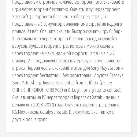
Представляем огромное количество торрент игр, скачивайте
игры через торрент бесплатно. Скачать игру через торрент
StarCraft 3 с торрента бесплатно и без регистрации.
Представленный симулятор с элементами стратегии надолго
привлечёт вас. Спешите скачать. Быстро скачать игру Сибирь
1 на компьютер через торрент бесплатно в один клик без
вирусов. Лучшие торрент игры, которые можно скачать
через торрент на максимальной скорости. s.t.a.l.k.e.r. 2 /
Сталкер 2 - продолжение этого шутера ждали очень многие
игроки. Первая часть. Скачивайте игры для Sony Playstation 4
через торрент бесплатно и без регистрации. Anyutka Eliseeva,
Saint Petersburg, Russia. Graduated from СПбГЭУ (ранее
ФИНЭК, ИНЖЭКОН, СПбГУСЭ) in 0. Log in or sign up to contact.
Скачать игры на PC через торрент Repack от Xatab - лучшие
репаки игр 2018-2019 года. Скачать торрент игры репак от
R.G.Механиков, Catalyst, xatab, D!akov, Кролика, fenixx и
других релиз групп.