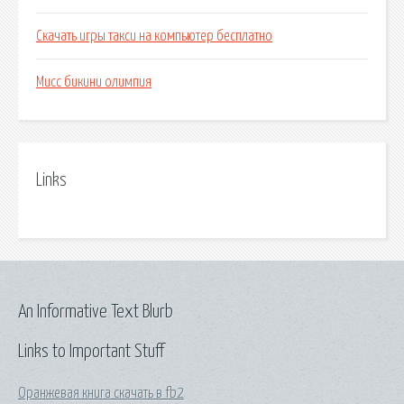
Скачать игры такси на компьютер бесплатно
Мисс бикини олимпия
Links
An Informative Text Blurb
Links to Important Stuff
Оранжевая книга скачать в fb2