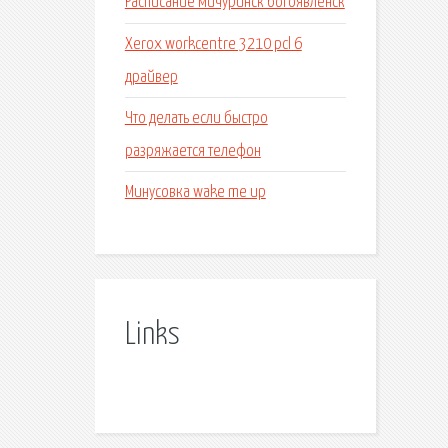
Расписание мичуринск богоявленск
Xerox workcentre 3210 pcl 6
драйвер
Что делать если быстро
разряжается телефон
Минусовка wake me up
Links