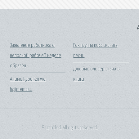
A
Заявление работника о
Рок группа кисс скачать
неполной рабочей неделе
песни
образец
Джейми оливер скачать
Аниме kyou koi wo
книги
hajimemasu
© Untitled. All rights reserved.