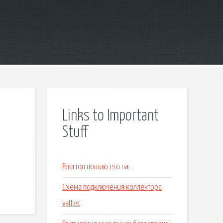
Links to Important
Stuff
Рингтон пошлю его на
Схема подключения коллектора
valtec