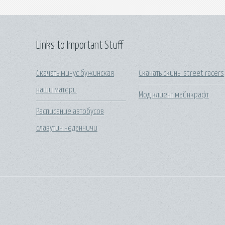
Links to Important Stuff
Скачать минус бужинская
Скачать скины street racers
наши матери
Мод клиент майнкрафт
Расписание автобусов
славутич неданчичи