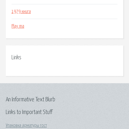
1979 книга
Play ma
Links
An Informative Text Blurb
Links to Important Stuff
Упаковка арматуры гост