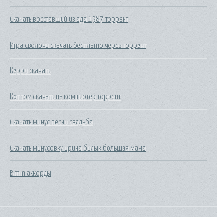
Скачать восставший из ада 1987 торрент
Игра сволочи скачать бесплатно через торрент
Керри скачать
Кот том скачать на компьютер торрент
Скачать минус песни свадьба
Скачать минусовку ирина билык большая мама
B min аккорды