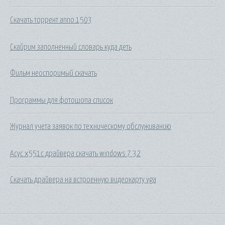
Скачать торрент anno 1503
Скайрим заполненный словарь куда деть
Фильм неоспоримый скачать
Программы для фотошопа список
Журнал учета заявок по техническому обслуживанию
Асус х551с драйвера скачать windows 7 32
Скачать драйвера на встроенную видеокарту vga