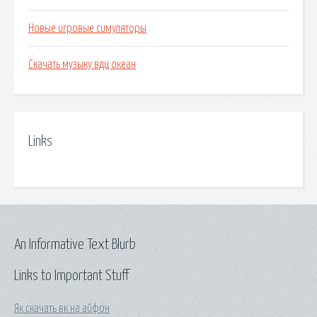
Новые игровые симуляторы
Скачать музыку вдц океан
Links
An Informative Text Blurb
Links to Important Stuff
Як скачать вк на айфон