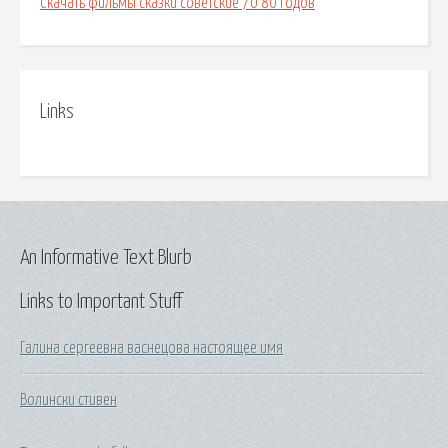
Скачать фильмы сказки советские 70 80 годов
Links
An Informative Text Blurb
Links to Important Stuff
Галина сергеевна васнецова настоящее имя
Волински стивен