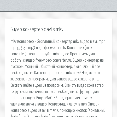
Видео конвертер с avi в mkv
mkv Конвертер - бесплатный конвертер mkv видео в avi, mp4,
mpeg, 3gp, mp3 и др. форматы. mkv Конвертер (mkv
converter) - конвертируйте mkv видео Программы для
работы с видео free-video-converter.ru. Видео конвертер на
русском. Мощный и быстрый конвертер, включающий все
необходимые. Как конвертировать mkv в avi? Надежная и
эффективная программа для записи видео с экрана в hd.
Захватывайте видео из программ. Скачать видео конвертер
на русском. включающий все необходимые функции для
работы с видео. ВидеоМАСТЕР поддерживает замену и
удаление звука в видео. Конвертация из avi в mkv Онлайн
конвертер видео из avi в mkv; С помощью кнопок "Локальный
файл" или "Онлайн файл" укажите каким образом загрузить