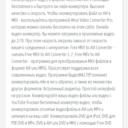
бесплатного и быстрого он-лайн конвертера. Высокое
качество и скорость. Чтобы сконвертировать файл из AVI в
MKV - воспользуйтесь программой Wise Video Converter Pro,
которую можно скачать бесплатно на этом сайте. Онлайн
видео конвертер. Вы можете загружать в приложение видео
до 2 Гб. При этом скорость загрузки зависит от скорости
вашего соединения с интернетом. Free MKV to AVI Converter -
скачать Free MKV to AVI Converter 1.7, Free MKV to AVI
Converter - программа для преобразования MKV файлов в
формат AVI или MPEG. Присутствует поддержка всех
современных видео. Программа ВидеоМАСТЕР поможет
конвертировать mkv в avi и обратно, а также во множество
других форматов. Встроенный редактор. Простой интерфейс
на русском. Конвертируйте ваши видео файлы или видео с
YouTube Я искал бесплатный конвертер видео, чтобы
конвертировать отснятые видеофайлы в AVI или MP4 и
наткнулся на ваш сайт. Конвертировать DVD для iPod, DVD для
PSP, DVD в MP4, DVD в AVI или DVD в MKV с помощью Free DVD