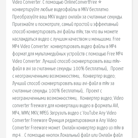
Video Converter. С помощью OnlineConvertFree ⭐ ️
конвертируйте любые видеофайлы в MKV бесплатно.
Преобразуйте ваш MKV видео онлайн за считанные секунды.
Приезжайте и посмотрите, самый простой и эффективный
способ конвертировать avi файлы mkv, так что вы можете
наслаждаться видео с лучшим качеством и меньшими. Free
MP4 Video Converter: конвертировать видео файлы в MP4
формат для мультимедийных устройств с помощью Free MP4
Video Converter. Лучший способ сконвертировать ваш mkv-
файл в avi за считанные секунды. 100% бесплатный, . Проект
с неограниченными возможностями, . Конвертер видео;
Лучший способ сконвертировать ваш avi-файл в mkv за
считанные секунды. 100% бесплатный, . Проект с
неограниченными возможностями, . Конвертер видео; Video
converter freeware для конвертации видео в форматы AVI,
MP4, WMV, MKV, MPEG Загрузить видео с YouTube Any Video
Converter Freeware Функция редактирования в Any Video
Converter Freeware может. Онлайн конвертер видео из mkv в
mp4. . С помощью кнопок Локальный файл или Онлайн файл