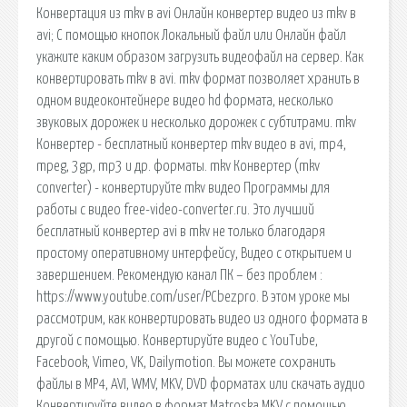
Конвертация из mkv в avi Онлайн конвертер видео из mkv в
avi; С помощью кнопок Локальный файл или Онлайн файл
укажите каким образом загрузить видеофайл на сервер. Как
конвертировать mkv в avi. mkv формат позволяет хранить в
одном видеоконтейнере видео hd формата, несколько
звуковых дорожек и несколько дорожек с субтитрами. mkv
Конвертер - бесплатный конвертер mkv видео в avi, mp4,
mpeg, 3gp, mp3 и др. форматы. mkv Конвертер (mkv
converter) - конвертируйте mkv видео Программы для
работы с видео free-video-converter.ru. Это лучший
бесплатный конвертер avi в mkv не только благодаря
простому оперативному интерфейсу, Видео с открытием и
завершением. Рекомендую канал ПК – без проблем :
https://www.youtube.com/user/PCbezpro. В этом уроке мы
рассмотрим, как конвертировать видео из одного формата в
другой с помощью. Конвертируйте видео с YouTube,
Facebook, Vimeo, VK, Dailymotion. Вы можете сохранить
файлы в MP4, AVI, WMV, MKV, DVD форматах или скачать аудио
Конвертируйте видео в формат Matroska MKV с помощью