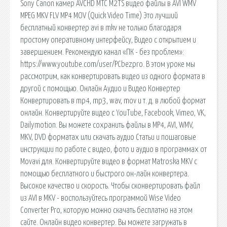
Sony Canon камер AVCHD МТС M2TS видео файлы в AVI WMV
MPEG MKV FLV MP4 MOV (Quick Video Time) Это лучший
бесплатный конвертер avi в mkv не только благодаря
простому оперативному интерфейсу, Видео с открытием и
завершением. Рекомендую канал «ПК - без проблем»:
https://www.youtube.com/user/PCbezpro. В этом уроке мы
рассмотрим, как конвертировать видео из одного формата в
другой с помощью. Онлайн Аудио и Видео Конвертер
Конвертировать в mp4, mp3, wav, mov и т. д. в любой формат
онлайн. Конвертируйте видео с YouTube, Facebook, Vimeo, VK,
Dailymotion. Вы можете сохранить файлы в MP4, AVI, WMV,
MKV, DVD форматах или скачать аудио Статьи и пошаговые
инструкции по работе с видео, фото и аудио в программах от
Movavi для. Конвертируйте видео в формат Matroska MKV с
помощью бесплатного и быстрого он-лайн конвертера.
Высокое качество и скорость. Чтобы сконвертировать файл
из AVI в MKV - воспользуйтесь программой Wise Video
Converter Pro, которую можно скачать бесплатно на этом
сайте. Онлайн видео конвертер. Вы можете загружать в