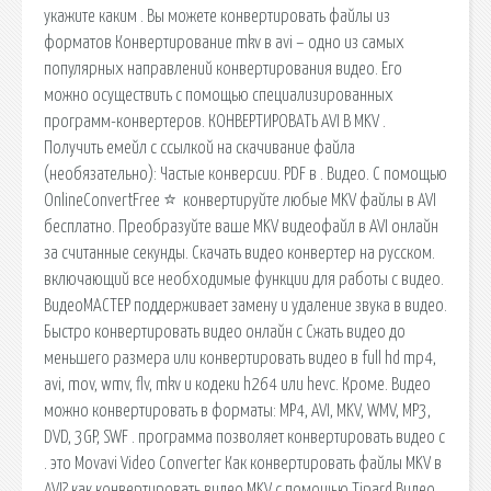
укажите каким . Вы можете конвертировать файлы из
форматов Конвертирование mkv в avi – одно из самых
популярных направлений конвертирования видео. Его
можно осуществить с помощью специализированных
программ-конвертеров. КОНВЕРТИРОВАТЬ AVI В MKV .
Получить емейл с ссылкой на скачивание файла
(необязательно): Частые конверсии. PDF в . Видео. С помощью
OnlineConvertFree ⭐ ️ конвертируйте любые MKV файлы в AVI
бесплатно. Преобразуйте ваше MKV видеофайл в AVI онлайн
за считанные секунды. Скачать видео конвертер на русском.
включающий все необходимые функции для работы с видео.
ВидеоМАСТЕР поддерживает замену и удаление звука в видео.
Быстро конвертировать видео онлайн с Сжать видео до
меньшего размера или конвертировать видео в full hd mp4,
avi, mov, wmv, flv, mkv и кодеки h264 или hevc. Кроме. Видео
можно конвертировать в форматы: MP4, AVI, MKV, WMV, MP3,
DVD, 3GP, SWF . программа позволяет конвертировать видео с
. это Movavi Video Converter Как конвертировать файлы MKV в
AVI? как конвертировать видео MKV с помощью Tipard Видео