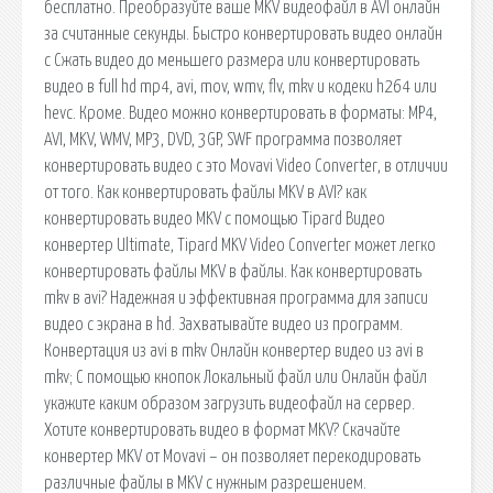
бесплатно. Преобразуйте ваше MKV видеофайл в AVI онлайн
за считанные секунды. Быстро конвертировать видео онлайн
с Сжать видео до меньшего размера или конвертировать
видео в full hd mp4, avi, mov, wmv, flv, mkv и кодеки h264 или
hevc. Кроме. Видео можно конвертировать в форматы: MP4,
AVI, MKV, WMV, MP3, DVD, 3GP, SWF программа позволяет
конвертировать видео с это Movavi Video Converter, в отличии
от того. Как конвертировать файлы MKV в AVI? как
конвертировать видео MKV с помощью Tipard Видео
конвертер Ultimate, Tipard MKV Video Converter может легко
конвертировать файлы MKV в файлы. Как конвертировать
mkv в avi? Надежная и эффективная программа для записи
видео с экрана в hd. Захватывайте видео из программ.
Конвертация из avi в mkv Онлайн конвертер видео из avi в
mkv; С помощью кнопок Локальный файл или Онлайн файл
укажите каким образом загрузить видеофайл на сервер.
Хотите конвертировать видео в формат MKV? Скачайте
конвертер MKV от Movavi – он позволяет перекодировать
различные файлы в MKV с нужным разрешением.