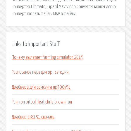
конвертер Ultimate, Tipard MKV Video Converter может легко
конвертировать файлы MKV в файлы.
Links to Important Stuff
Почему вылетает farming simulator 2015
Расписание передач орт сегодня
Драйвера для самсунга np300v5a
Рингтон pitbull feat chris brown fun
Драйвер ar8151 скачать