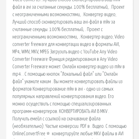
файл в avi за считанные секунды. 100% бесплатный, . Проект
с неограниченными возможностями, . Конвертер видео;
Лучший способ сконвертировать ваш avi-файл в mkv за
считанные секунды. 100% бесплатный, . Проект с
неограниченными возможностями, . Конвертер видео; Video
converter freeware для конвертации видео в форматы AVI,
MP4, WMV, MKV, MPEG Загрузить видео с YouTube Any Video
Converter Freeware Функция редактирования в Any Video
Converter Freeware может. Онлайн конвертер видео из mkv в
mp4. . С помощью кнопок "Локальный файл" или "Онлайн
файл" укажите каким . Вы можете конвертировать файлы из
форматов Конвертирование mkv в avi - одно из самых
популярных направлений конвертирования видео. Его
можно осуществить с помощью специализированных
программ-конвертеров. КОНВЕРТИРОВАТЬ AVI В MKV .
Получить емейл с ссылкой на скачивание файла
(необязательно): Частые конверсии. PDF в . Видео. С помощью
OnlineConvertFree ⭐ ️ конвертируйте любые MKV файлы в AVI