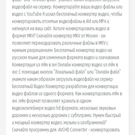
видеофайл на сервер. Конвертируйте ваши видео файлы или
видео с YouTube Я искал бесплатный конвертер видео, чтобы
конвертировать отснятые видеофайлы в AVI или MP4 и
наткнулся на ваш сайт. Хотите конвертировать видео в
формат MKV? Скачайте конвертер MKV от Movavi - он
позволяет перекодировать различные файлы в MKV с
нужным разрешением. Бесплатный конвертер видео на
русском языке для изменения формата видео и скачивания.
Конвертация из mkv в avi Онлайн конвертер видео из mkv в
avi; С помощью кнопок "Локальный файл" или "Онлайн файл"
укажите каким образом загрузить видеофайл на сервер.
Бесплатный Видео Конвертер разработан для конвертации
видео файлов из одного формата. Как конвертировать mkv в
avi. mkv формат позволяет хранить в одном
видеоконтейнере видео hd формата, несколько звуковых
дорожек и несколько дорожек с субтитрами. Нужен быстрый
и мощный конвертер видео, музыки и изображений?
Скачайте программу для. AVCHD Converter - конвертировать