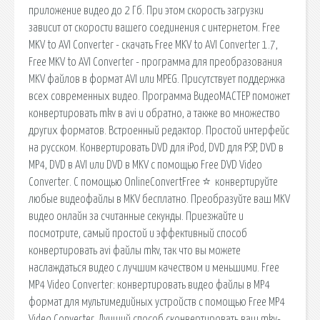
приложение видео до 2 Гб. При этом скорость загрузки
зависит от скорости вашего соединения с интернетом. Free
MKV to AVI Converter - скачать Free MKV to AVI Converter 1.7,
Free MKV to AVI Converter - программа для преобразования
MKV файлов в формат AVI или MPEG. Присутствует поддержка
всех современных видео. Программа ВидеоМАСТЕР поможет
конвертировать mkv в avi и обратно, а также во множество
других форматов. Встроенный редактор. Простой интерфейс
на русском. Конвертировать DVD для iPod, DVD для PSP, DVD в
MP4, DVD в AVI или DVD в MKV с помощью Free DVD Video
Converter. С помощью OnlineConvertFree ⭐ ️ конвертируйте
любые видеофайлы в MKV бесплатно. Преобразуйте ваш MKV
видео онлайн за считанные секунды. Приезжайте и
посмотрите, самый простой и эффективный способ
конвертировать avi файлы mkv, так что вы можете
наслаждаться видео с лучшим качеством и меньшими. Free
MP4 Video Converter: конвертировать видео файлы в MP4
формат для мультимедийных устройств с помощью Free MP4
Video Converter. Лучший способ сконвертировать ваш mkv-